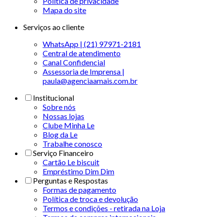
Politica de privacidade
Mapa do site
Serviços ao cliente
WhatsApp | (21) 97971-2181
Central de atendimento
Canal Confidencial
Assessoria de Imprensa |
paula@agenciaamais.com.br
Institucional
Sobre nós
Nossas lojas
Clube Minha Le
Blog da Le
Trabalhe conosco
Serviço Financeiro
Cartão Le biscuit
Empréstimo Dim Dim
Perguntas e Respostas
Formas de pagamento
Política de troca e devolução
Termos e condições - retirada na Loja