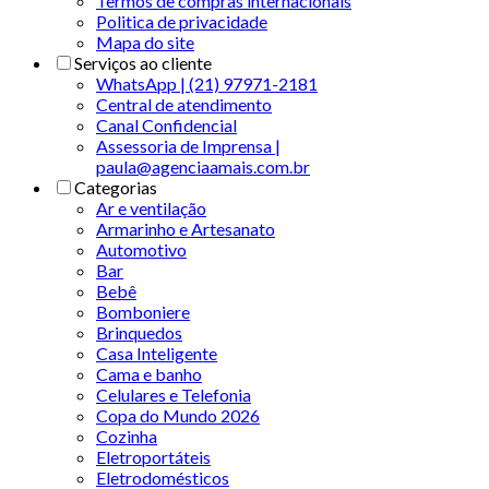
Termos de compras internacionais
Politica de privacidade
Mapa do site
Serviços ao cliente
WhatsApp | (21) 97971-2181
Central de atendimento
Canal Confidencial
Assessoria de Imprensa |
paula@agenciaamais.com.br
Categorias
Ar e ventilação
Armarinho e Artesanato
Automotivo
Bar
Bebê
Bomboniere
Brinquedos
Casa Inteligente
Cama e banho
Celulares e Telefonia
Copa do Mundo 2026
Cozinha
Eletroportáteis
Eletrodomésticos