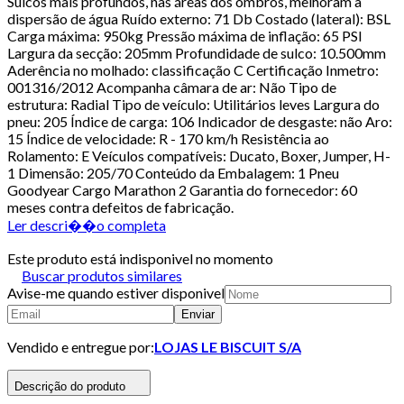
Sulcos mais profundos, nas áreas dos ombros, melhoram a
dispersão de água Ruído externo: 71 Db Costado (lateral): BSL
Carga máxima: 950kg Pressão máxima de inflação: 65 PSI
Largura da secção: 205mm Profundidade de sulco: 10.500mm
Aderência no molhado: classificação C Certificação Inmetro:
001316/2012 Acompanha câmara de ar: Não Tipo de
estrutura: Radial Tipo de veículo: Utilitários leves Largura do
pneu: 205 Índice de carga: 106 Indicador de desgaste: não Aro:
15 Índice de velocidade: R - 170 km/h Resistência ao
Rolamento: E Veículos compatíveis: Ducato, Boxer, Jumper, H-
1 Dimensão: 205/70 Conteúdo da Embalagem: 1 Pneu
Goodyear Cargo Marathon 2 Garantia do fornecedor: 60
meses contra defeitos de fabricação.
Ler descri��o completa
Este produto está indisponivel no momento
Buscar produtos similares
Avise-me quando estiver disponivel
Enviar
Vendido e entregue por:
LOJAS LE BISCUIT S/A
Descrição do produto