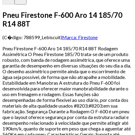
Pneu Firestone F-600 Aro 14 185/70
R14 88T
(C�digo:
788599_Lebiscuit
)
Marca:
Firestone
Pneu Firestone F-600 Aro 14 185/70 R14 88T Rodagem
Assimétrica O Pneu Firestone 185/70 trata-se de um produto
robusto, com banda de rodagem assimétrica, que oferece uma
garantia de desempenho em diversas situações do seu dia a dia.
O desenho assimétrico permite ainda que o escorrimento de
água seja possível, de forma que não atrapalhe a mobilidade.
Estabilidade em Manobras A estrutura do Pneu F-600 foi
desenvolvida para oferecer maior manobrabilidade durante o
uso em frenagem e rodagem. Essas funções são
desempenhadas de forma flexível ao uso diário, por conta dos
materiais de alta qualidade usados #8203;#8203;em sua
fabricação. Segurança Durante a Rodagem O F-600 é um pneu
que o layout oferece segurança por conta da estrutura radial e
desempenho relacionado à velocidade que permite atingir até
190km/k, quanto de suporte em peso que chega a aguentar até
560Kg em cada pneu. Características Gerais: Suporta até