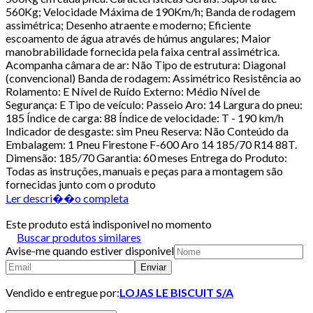
560Kg; Velocidade Máxima de 190Km/h; Banda de rodagem
assimétrica; Desenho atraente e moderno; Eficiente
escoamento de água através de húmus angulares; Maior
manobrabilidade fornecida pela faixa central assimétrica.
Acompanha câmara de ar: Não Tipo de estrutura: Diagonal
(convencional) Banda de rodagem: Assimétrico Resistência ao
Rolamento: E Nível de Ruído Externo: Médio Nível de
Segurança: E Tipo de veículo: Passeio Aro: 14 Largura do pneu:
185 Índice de carga: 88 Índice de velocidade: T - 190 km/h
Indicador de desgaste: sim Pneu Reserva: Não Conteúdo da
Embalagem: 1 Pneu Firestone F-600 Aro 14 185/70 R14 88T.
Dimensão: 185/70 Garantia: 60 meses Entrega do Produto:
Todas as instruções, manuais e peças para a montagem são
fornecidas junto com o produto
Ler descri��o completa
Este produto está indisponivel no momento
Buscar produtos similares
Avise-me quando estiver disponivel
Enviar
Vendido e entregue por:
LOJAS LE BISCUIT S/A