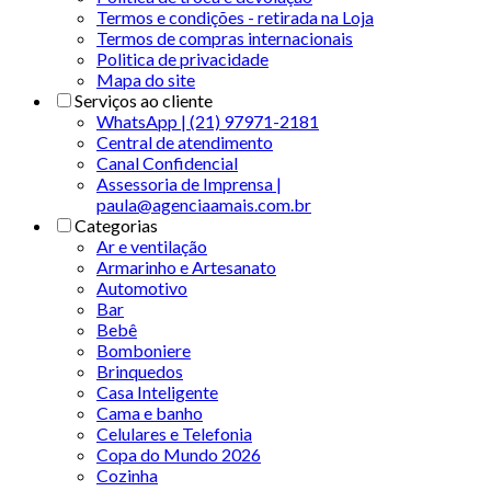
Termos e condições - retirada na Loja
Termos de compras internacionais
Politica de privacidade
Mapa do site
Serviços ao cliente
WhatsApp | (21) 97971-2181
Central de atendimento
Canal Confidencial
Assessoria de Imprensa |
paula@agenciaamais.com.br
Categorias
Ar e ventilação
Armarinho e Artesanato
Automotivo
Bar
Bebê
Bomboniere
Brinquedos
Casa Inteligente
Cama e banho
Celulares e Telefonia
Copa do Mundo 2026
Cozinha