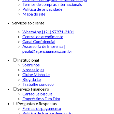
Termos de compras internacionais
Politica de privacidade
Mapa do site
Serviços ao cliente
WhatsApp | (21) 97971-2181
Central de atendimento
Canal Confidencial
Assessoria de Imprensa |
paula@agenciaamais.com.br
Institucional
Sobre nós
Nossas lojas
Clube Minha Le
Blog da Le
Trabalhe conosco
Serviço Financeiro
Cartão Le biscuit
Empréstimo Dim Dim
Perguntas e Respostas
Formas de pagamento
Política de troca e devolução