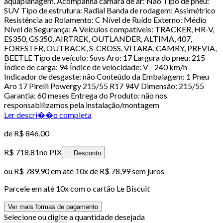
aquaplanagem. Acompanha câmara de ar: Não Tipo de pneu:
SUV Tipo de estrutura: Radial Banda de rodagem: Assimétrico
Resistência ao Rolamento: C Nível de Ruído Externo: Médio
Nível de Segurança: A Veículos compatíveis: TRACKER, HR-V,
ES350, GS350, AIRTREK, OUTLANDER, ALTIMA, 407,
FORESTER, OUTBACK, S-CROSS, VITARA, CAMRY, PREVIA,
BEETLE Tipo de veículo: Suvs Aro: 17 Largura do pneu: 215
Índice de carga: 94 Índice de velocidade: V - 240 km/h
Indicador de desgaste: não Conteúdo da Embalagem: 1 Pneu
Aro 17 Pirelli Powergy 215/55 R17 94V Dimensão: 215/55
Garantia: 60 meses Entrega do Produto: não nos
responsabilizamos pela instalação/montagem
Ler descri��o completa
de
R$ 846,00
R$ 718,81
no PIX
Desconto
ou
R$ 789,90
em até
10x de R$ 78,99 sem juros
Parcele em até
10
x com o cartão
Le Biscuit
Ver mais formas de pagamento
Selecione ou digite a quantidade desejada