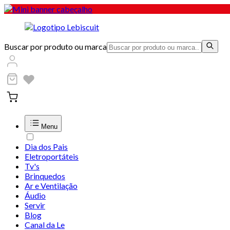
Buscar por produto ou marca
Menu
Dia dos Pais
Eletroportáteis
Tv's
Brinquedos
Ar e Ventilação
Áudio
Servir
Blog
Canal da Le