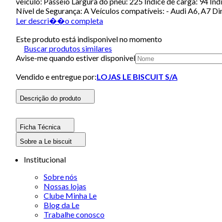
veículo: Passeio Largura do pneu: 225 Índice de carga: 94 In
Nível de Segurança: A Veículos compatíveis: - Audi A6, A7 
Ler descri��o completa
Este produto está indisponivel no momento
Buscar produtos similares
Avise-me quando estiver disponivel
Vendido e entregue por:
LOJAS LE BISCUIT S/A
Descrição do produto
Ficha Técnica
Sobre a Le biscuit
Institucional
Sobre nós
Nossas lojas
Clube Minha Le
Blog da Le
Trabalhe conosco