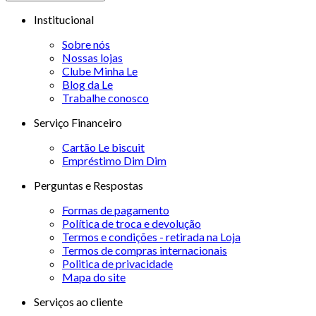
Institucional
Sobre nós
Nossas lojas
Clube Minha Le
Blog da Le
Trabalhe conosco
Serviço Financeiro
Cartão Le biscuit
Empréstimo Dim Dim
Perguntas e Respostas
Formas de pagamento
Política de troca e devolução
Termos e condições - retirada na Loja
Termos de compras internacionais
Politica de privacidade
Mapa do site
Serviços ao cliente