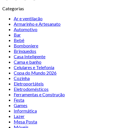
Categorias
Ar e ventilação
Armarinho e Artesanato
Automotivo
Bar
Bebê
Bomboniere
Brinquedos
Casa Inteligente
Cama e banho
Celulares e Telefonia
Copa do Mundo 2026
Cozinha
Eletroportáteis
Eletrodomésticos
Ferramentas e Construção
Festa
Games
Informática
Lazer
Mesa Posta
Móveis