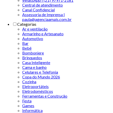
WhatsApp | (21) 97971-2181
Central de atendimento
Canal Confidencial
Assessoria de Imprensa |
paula@agenciaamais.com.br
Categorias
Ar e ventilação
Armarinho e Artesanato
Automotivo
Bar
Bebê
Bomboniere
Brinquedos
Casa Inteligente
Cama e banho
Celulares e Telefonia
Copa do Mundo 2026
Cozinha
Eletroportáteis
Eletrodomésticos
Ferramentas e Construção
Festa
Games
Informática