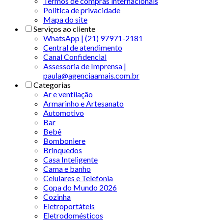
Termos de compras internacionais
Politica de privacidade
Mapa do site
Serviços ao cliente
WhatsApp | (21) 97971-2181
Central de atendimento
Canal Confidencial
Assessoria de Imprensa |
paula@agenciaamais.com.br
Categorias
Ar e ventilação
Armarinho e Artesanato
Automotivo
Bar
Bebê
Bomboniere
Brinquedos
Casa Inteligente
Cama e banho
Celulares e Telefonia
Copa do Mundo 2026
Cozinha
Eletroportáteis
Eletrodomésticos