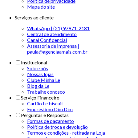
Politica de privacidade
Mapa do site
Serviços ao cliente
WhatsApp | (21) 97971-2181
Central de atendimento
Canal Confidencial
Assessoria de Imprensa |
paula@agenciaamais.com.br
Institucional
Sobre nós
Nossas lojas
Clube Minha Le
Blog da Le
Trabalhe conosco
Serviço Financeiro
Cartão Le biscuit
Empréstimo Dim Dim
Perguntas e Respostas
Formas de pagamento
Política de troca e devolução
Termos e condições - retirada na Loja