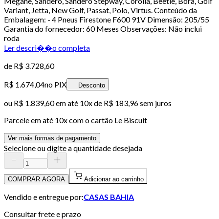
Megane, Sandero, Sandero Stepway, Corolla, Beetle, Bora, Golf
Variant, Jetta, New Golf, Passat, Polo, Virtus. Conteúdo da
Embalagem: - 4 Pneus Firestone F600 91V Dimensão: 205/55
Garantia do fornecedor: 60 Meses Observações: Não inclui
roda
Ler descri��o completa
de
R$ 3.728,60
R$ 1.674,04
no PIX
Desconto
ou
R$ 1.839,60
em até
10x de R$ 183,96 sem juros
Parcele em até
10
x com o cartão
Le Biscuit
Ver mais formas de pagamento
Selecione ou digite a quantidade desejada
COMPRAR AGORA
Adicionar ao carrinho
Vendido e entregue por:
CASAS BAHIA
Consultar frete e prazo