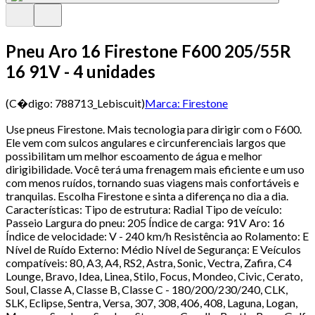
Pneu Aro 16 Firestone F600 205/55R
16 91V - 4 unidades
(C�digo:
788713_Lebiscuit
)
Marca:
Firestone
Use pneus Firestone. Mais tecnologia para dirigir com o F600.
Ele vem com sulcos angulares e circunferenciais largos que
possibilitam um melhor escoamento de água e melhor
dirigibilidade. Você terá uma frenagem mais eficiente e um uso
com menos ruídos, tornando suas viagens mais confortáveis e
tranquilas. Escolha Firestone e sinta a diferença no dia a dia.
Características: Tipo de estrutura: Radial Tipo de veículo:
Passeio Largura do pneu: 205 Índice de carga: 91V Aro: 16
Índice de velocidade: V - 240 km/h Resistência ao Rolamento: E
Nível de Ruído Externo: Médio Nível de Segurança: E Veículos
compatíveis: 80, A3, A4, RS2, Astra, Sonic, Vectra, Zafira, C4
Lounge, Bravo, Idea, Linea, Stilo, Focus, Mondeo, Civic, Cerato,
Soul, Classe A, Classe B, Classe C - 180/200/230/240, CLK,
SLK, Eclipse, Sentra, Versa, 307, 308, 406, 408, Laguna, Logan,