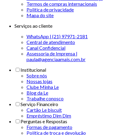
Termos de compras internacionais
Politica de privacidade
Mapa do site
Serviços ao cliente
WhatsApp | (21) 97971-2181
Central de atendimento
Canal Confidencial
Assessoria de Imprensa |
paula@agenciaamais.com.br
Institucional
Sobre nós
Nossas lojas
Clube Minha Le
Blog da Le
Trabalhe conosco
Serviço Financeiro
Cartão Le biscuit
Empréstimo Dim Dim
Perguntas e Respostas
Formas de pagamento
Política de troca e devolução