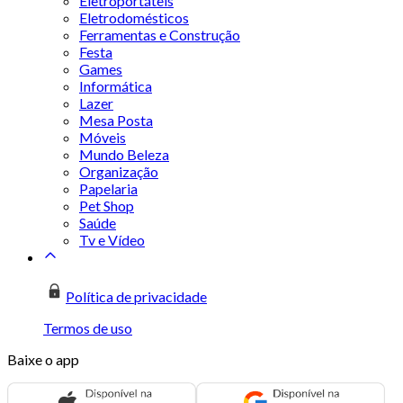
Eletroportáteis
Eletrodomésticos
Ferramentas e Construção
Festa
Games
Informática
Lazer
Mesa Posta
Móveis
Mundo Beleza
Organização
Papelaria
Pet Shop
Saúde
Tv e Vídeo
Política de privacidade
Termos de uso
Baixe o app