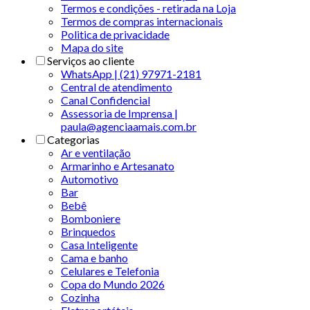
Termos e condições - retirada na Loja
Termos de compras internacionais
Politica de privacidade
Mapa do site
Serviços ao cliente
WhatsApp | (21) 97971-2181
Central de atendimento
Canal Confidencial
Assessoria de Imprensa |
paula@agenciaamais.com.br
Categorias
Ar e ventilação
Armarinho e Artesanato
Automotivo
Bar
Bebê
Bomboniere
Brinquedos
Casa Inteligente
Cama e banho
Celulares e Telefonia
Copa do Mundo 2026
Cozinha