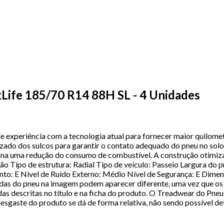
ife 185/70 R14 88H SL - 4 Unidades
xperiência com a tecnologia atual para fornecer maior quilomet
ado dos sulcos para garantir o contato adequado do pneu no solo
ona uma redução do consumo de combustível. A construção otimiz
ipo de estrutura: Radial Tipo de veículo: Passeio Largura do pne
ento: E Nível de Ruído Externo: Médio Nível de Segurança: E Dim
das do pneu na imagem podem aparecer diferente, uma vez que o
das descritas no título e na ficha do produto. O Treadwear do Pne
esgaste do produto se dá de forma relativa, não sendo possível d