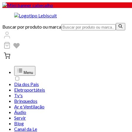
Buscar por produto ou marca
Menu
Dia dos Pais
Eletroportáteis
Tv's
Brinquedos
Ar e Ventilação
Áudio
Servir
Blog
Canal da Le