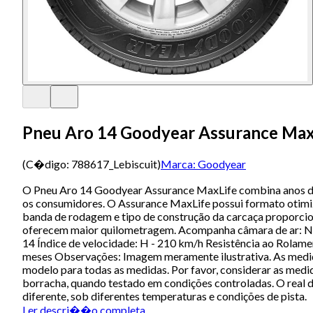
Pneu Aro 14 Goodyear Assurance MaxL
(C�digo:
788617_Lebiscuit
)
Marca:
Goodyear
O Pneu Aro 14 Goodyear Assurance MaxLife combina anos de e
os consumidores. O Assurance MaxLife possui formato otimiz
banda de rodagem e tipo de construção da carcaça proporci
oferecem maior quilometragem. Acompanha câmara de ar: Não T
14 Índice de velocidade: H - 210 km/h Resistência ao Rolam
meses Observações: Imagem meramente ilustrativa. As medi
modelo para todas as medidas. Por favor, considerar as medi
borracha, quando testado em condições controladas. O real d
diferente, sob diferentes temperaturas e condições de pista.
Ler descri��o completa