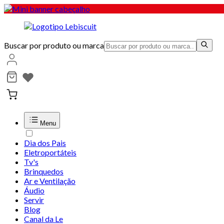
Buscar por produto ou marca
Menu
Dia dos Pais
Eletroportáteis
Tv's
Brinquedos
Ar e Ventilação
Áudio
Servir
Blog
Canal da Le