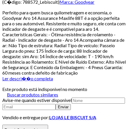
(C�digo:
788572_Lebiscuit
)
Marca:
Goodyear
Perfeito para quem busca quilometragem e economia, o
Goodyear Aro 14 Assurance Maxlife 88T é a opção perfeita
para o seu automóvel. Resistente e muito seguro, ele conta com
indicador de desgaste e é compatível para aro 14.
Características Gerais: - Ótima resistência de rolamento -
Radial - Indicador de desgaste - Aro 14 Acompanha câmara de
ar: Não Tipo de estrutura: Radial Tipo de veículo: Passeio
Largura do pneu: 175 Índice de carga: 88 Indicador de
desgaste: sim Aro: 14 Índice de velocidade: T - 190 km/h
Resistência ao Rolamento: E Nível de Ruído Externo: Alto Nível
de Segurança: E Conteúdo da Embalagem: - 4 Pneus Garantia:
60 meses contra defeito de fabricação
Ler descri��o completa
Este produto está indisponivel no momento
Buscar produtos similares
Avise-me quando estiver disponivel
Enviar
Vendido e entregue por:
LOJAS LE BISCUIT S/A