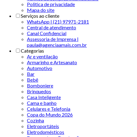
Politica de privacidade
Mapa do site
Serviços ao cliente
WhatsApp | (21) 97971-2181
Central de atendimento
Canal Confidencial
Assessoria de Imprensa |
paula@agenciaamais.com.br
Categorias
Ar e ventilação
Armarinho e Artesanato
Automotivo
Bar
Bebê
Bomboniere
Brinquedos
Casa Inteligente
Cama e banho
Celulares e Telefonia
Copa do Mundo 2026
Cozinha
Eletroportáteis
Eletrodomésticos