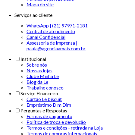
Mapa do site
Serviços ao cliente
WhatsApp | (21) 97971-2181
Central de atendimento
Canal Confidencial
Assessoria de Imprensa |
paula@agenciaamais.com.br
Institucional
Sobre nós
Nossas lojas
Clube Minha Le
Blog da Le
Trabalhe conosco
Serviço Financeiro
Cartão Le biscuit
Empréstimo Dim Dim
Perguntas e Respostas
Formas de pagamento
Política de troca e devolução
Termos e condições - retirada na Loja
Termos de compras internacionais