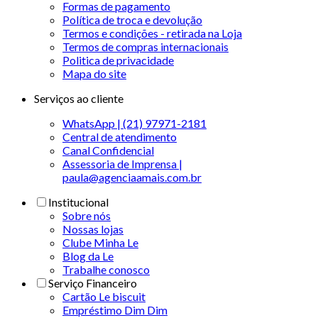
Formas de pagamento
Política de troca e devolução
Termos e condições - retirada na Loja
Termos de compras internacionais
Politica de privacidade
Mapa do site
Serviços ao cliente
WhatsApp | (21) 97971-2181
Central de atendimento
Canal Confidencial
Assessoria de Imprensa |
paula@agenciaamais.com.br
Institucional
Sobre nós
Nossas lojas
Clube Minha Le
Blog da Le
Trabalhe conosco
Serviço Financeiro
Cartão Le biscuit
Empréstimo Dim Dim