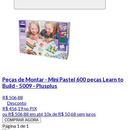
Peças de Montar - Mini Pastel 600 peças Learn to
Build - 5009 - Plusplus
R$ 506,88
Desconto
R$ 456,19
no PIX
ou
R$ 506,88
em até
10x de R$ 50,68 sem juros
COMPRAR AGORA
Página 1 de 1