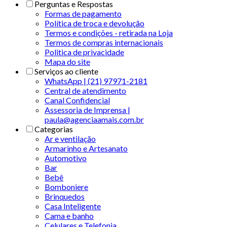
Perguntas e Respostas
Formas de pagamento
Política de troca e devolução
Termos e condições - retirada na Loja
Termos de compras internacionais
Politica de privacidade
Mapa do site
Serviços ao cliente
WhatsApp | (21) 97971-2181
Central de atendimento
Canal Confidencial
Assessoria de Imprensa |
paula@agenciaamais.com.br
Categorias
Ar e ventilação
Armarinho e Artesanato
Automotivo
Bar
Bebê
Bomboniere
Brinquedos
Casa Inteligente
Cama e banho
Celulares e Telefonia