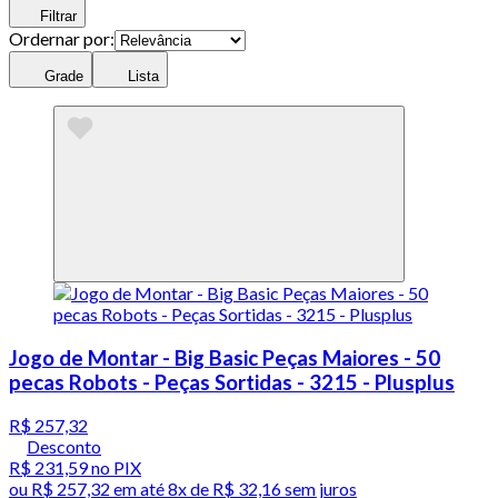
Filtrar
Ordernar por:
Grade
Lista
Jogo de Montar - Big Basic Peças Maiores - 50
pecas Robots - Peças Sortidas - 3215 - Plusplus
R$ 257,32
Desconto
R$ 231,59
no PIX
ou
R$ 257,32
em até
8x de R$ 32,16 sem juros