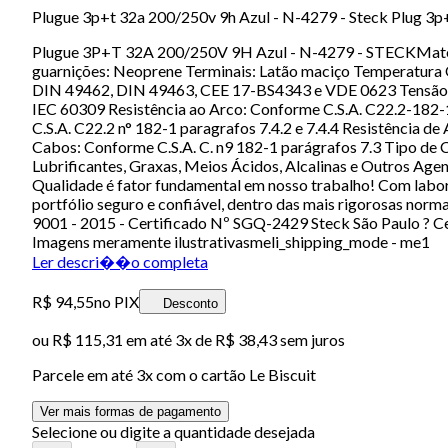
Plugue 3p+t 32a 200/250v 9h Azul - N-4279 - Steck Plug 3
Plugue 3P+T 32A 200/250V 9H Azul - N-4279 - STECKMatérias
guarnições: Neoprene Terminais: Latão maciço Temperatura
DIN 49462, DIN 49463, CEE 17-BS4343 e VDE 0623 Tensão m
IEC 60309 Resistência ao Arco: Conforme C.S.A. C22.2-182-
C.S.A. C22.2 n° 182-1 paragrafos 7.4.2 e 7.4.4 Resistência
Cabos: Conforme C.S.A. C. n9 182-1 parágrafos 7.3 Tipo de Ca
Lubrificantes, Graxas, Meios Ácidos, Alcalinas e Outros Agen
Qualidade é fator fundamental em nosso trabalho! Com labora
portfólio seguro e confiável, dentro das mais rigorosas nor
9001 - 2015 - Certificado Nº SGQ-2429 Steck São Paulo ? C
Imagens meramente ilustrativasmeli_shipping_mode - me1
Ler descri��o completa
R$ 94,55
no PIX
Desconto
ou
R$ 115,31
em até
3x de R$ 38,43 sem juros
Parcele em até
3
x com o cartão
Le Biscuit
Ver mais formas de pagamento
Selecione ou digite a quantidade desejada