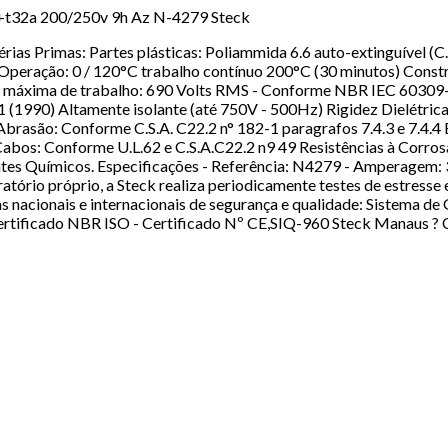
p+t32a 200/250v 9h Az N-4279 Steck
 Primas: Partes plásticas: Poliammida 6.6 auto-extinguível (C.
 Operação: 0 / 120°C trabalho contínuo 200°C (30 minutos) Con
áxima de trabalho: 690 Volts RMS - Conforme NBR IEC 60309-1 
1 (1990) Altamente isolante (até 750V - 500Hz) Rigidez Dielétri
 de Abrasão: Conforme C.S.A. C22.2 n° 182-1 paragrafos 7.4.3 e 7
bos: Conforme U.L.62 e C.S.A.C22.2 n9 49 Resistências à Corrosão:
tes Químicos. Especificações - Referência: N4279 - Amperagem: 32
tório próprio, a Steck realiza periodicamente testes de estress
mas nacionais e internacionais de segurança e qualidade: Sistema 
ertificado NBR ISO - Certificado Nº CE,SIQ-960 Steck Manaus ?