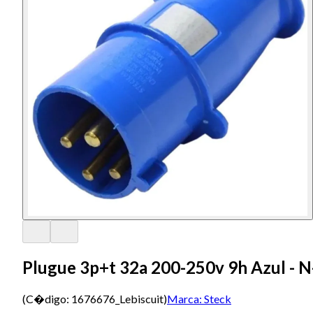
Plugue 3p+t 32a 200-250v 9h Azul - 
(C�digo:
1676676_Lebiscuit
)
Marca:
Steck