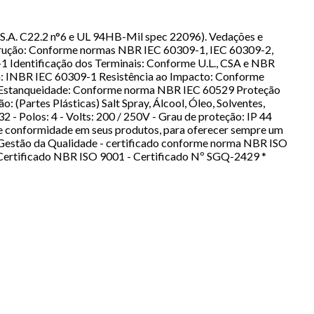
S.A. C22.2 n°6 e UL 94HB-Mil spec 22096). Vedações e
strução: Conforme normas NBR IEC 60309-1, IEC 60309-2,
Identificação dos Terminais: Conforme U.L., CSA e NBR
ca: INBR IEC 60309-1 Resistência ao Impacto: Conforme
.4.4 Estanqueidade: Conforme norma NBR IEC 60529 Proteção
 (Partes Plásticas) Salt Spray, Álcool, Óleo, Solventes,
 - Polos: 4 - Volts: 200 / 250V - Grau de proteção: IP 44
e e conformidade em seus produtos, para oferecer sempre um
de Gestão da Qualidade - certificado conforme norma NBR ISO
 Certificado NBR ISO 9001 - Certificado Nº SGQ-2429 *