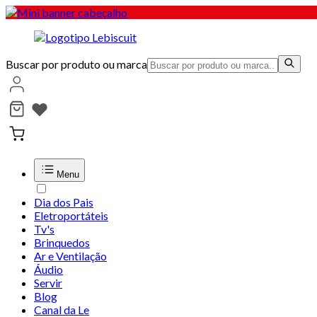
Buscar por produto ou marca
Menu
Dia dos Pais
Eletroportáteis
Tv's
Brinquedos
Ar e Ventilação
Áudio
Servir
Blog
Canal da Le