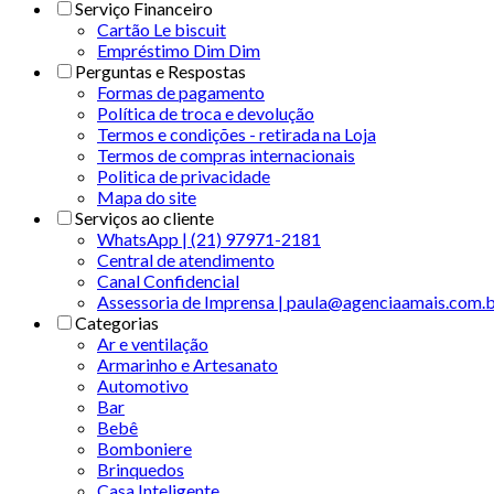
Serviço Financeiro
Cartão Le biscuit
Empréstimo Dim Dim
Perguntas e Respostas
Formas de pagamento
Política de troca e devolução
Termos e condições - retirada na Loja
Termos de compras internacionais
Politica de privacidade
Mapa do site
Serviços ao cliente
WhatsApp | (21) 97971-2181
Central de atendimento
Canal Confidencial
Assessoria de Imprensa | paula@agenciaamais.com.
Categorias
Ar e ventilação
Armarinho e Artesanato
Automotivo
Bar
Bebê
Bomboniere
Brinquedos
Casa Inteligente