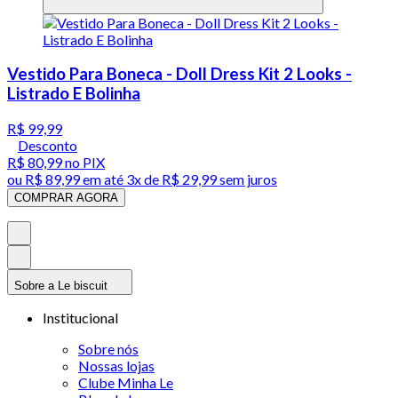
Vestido Para Boneca - Doll Dress Kit 2 Looks -
Listrado E Bolinha
R$ 99,99
Desconto
R$ 80,99
no PIX
ou
R$ 89,99
em até
3x de R$ 29,99 sem juros
COMPRAR AGORA
Sobre a Le biscuit
Institucional
Sobre nós
Nossas lojas
Clube Minha Le