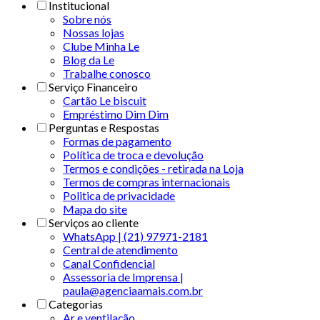
Institucional
Sobre nós
Nossas lojas
Clube Minha Le
Blog da Le
Trabalhe conosco
Serviço Financeiro
Cartão Le biscuit
Empréstimo Dim Dim
Perguntas e Respostas
Formas de pagamento
Política de troca e devolução
Termos e condições - retirada na Loja
Termos de compras internacionais
Politica de privacidade
Mapa do site
Serviços ao cliente
WhatsApp | (21) 97971-2181
Central de atendimento
Canal Confidencial
Assessoria de Imprensa |
paula@agenciaamais.com.br
Categorias
Ar e ventilação