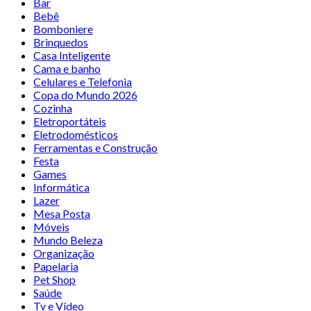
Bar
Bebê
Bomboniere
Brinquedos
Casa Inteligente
Cama e banho
Celulares e Telefonia
Copa do Mundo 2026
Cozinha
Eletroportáteis
Eletrodomésticos
Ferramentas e Construção
Festa
Games
Informática
Lazer
Mesa Posta
Móveis
Mundo Beleza
Organização
Papelaria
Pet Shop
Saúde
Tv e Vídeo