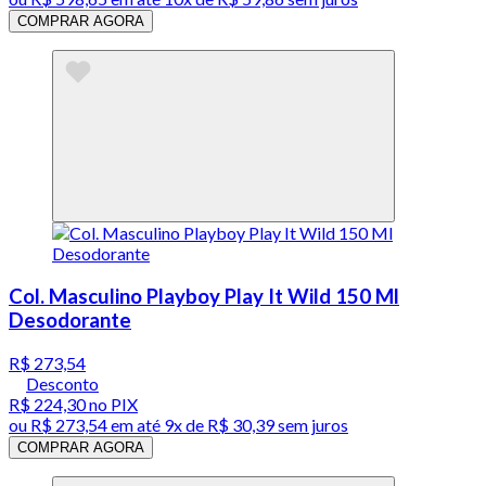
COMPRAR AGORA
Col. Masculino Playboy Play It Wild 150 Ml
Desodorante
R$ 273,54
Desconto
R$ 224,30
no PIX
ou
R$ 273,54
em até
9x de R$ 30,39 sem juros
COMPRAR AGORA