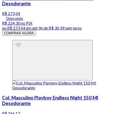
Desodorante
R$ 273,54
Desconto
R$ 224,30
no PIX
ou
R$ 273,54
em até
9x de R$ 30,39 sem juros
COMPRAR AGORA
Col. Masculino Playboy Endless Night 150 Ml
Desodorante
R$ 256,17