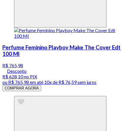
Perfume Feminino Playboy Make The Cover Edt
100 Ml
R$ 765,98
Desconto
R$ 628,10
no PIX
ou
R$ 765,98
em até
10x de R$ 76,59 sem juros
COMPRAR AGORA