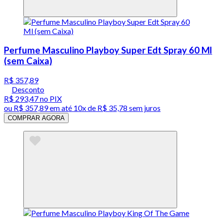
Perfume Masculino Playboy Super Edt Spray 60 Ml
(sem Caixa)
R$ 357,89
Desconto
R$ 293,47
no PIX
ou
R$ 357,89
em até
10x de R$ 35,78 sem juros
COMPRAR AGORA