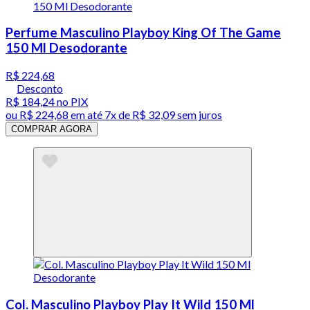
Perfume Masculino Playboy King Of The Game
150 Ml Desodorante
R$ 224,68
Desconto
R$ 184,24
no PIX
ou
R$ 224,68
em até
7x de R$ 32,09 sem juros
COMPRAR AGORA
Col. Masculino Playboy Play It Wild 150 Ml