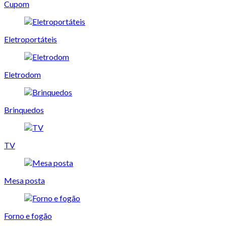
Cupom
Eletroportáteis
Eletrodom
Brinquedos
TV
Mesa posta
Forno e fogão