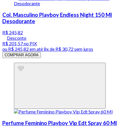
Col. Masculino Playboy Endless Night 150 Ml
Desodorante
R$ 245,82
Desconto
R$ 201,57
no PIX
ou
R$ 245,82
em até
8x de R$ 30,72 sem juros
COMPRAR AGORA
Perfume Feminino Playboy Vip Edt Spray 60 Ml