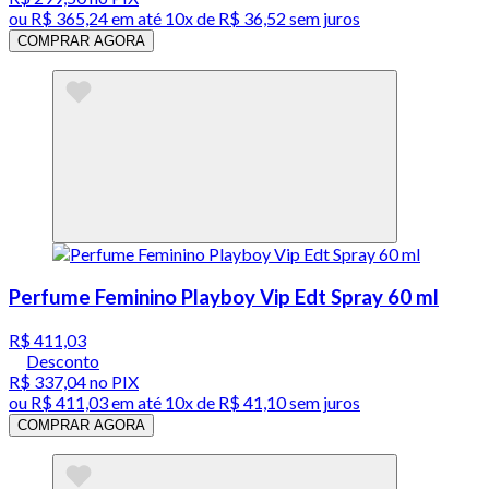
ou
R$ 365,24
em até
10x de R$ 36,52 sem juros
COMPRAR AGORA
Perfume Feminino Playboy Vip Edt Spray 60 ml
R$ 411,03
Desconto
R$ 337,04
no PIX
ou
R$ 411,03
em até
10x de R$ 41,10 sem juros
COMPRAR AGORA