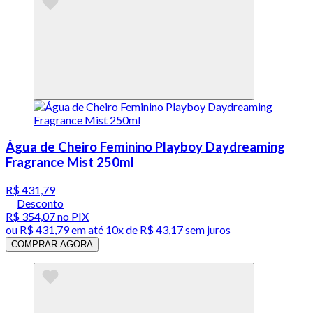
Água de Cheiro Feminino Playboy Daydreaming
Fragrance Mist 250ml
R$ 431,79
Desconto
R$ 354,07
no PIX
ou
R$ 431,79
em até
10x de R$ 43,17 sem juros
COMPRAR AGORA