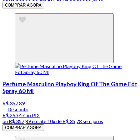
COMPRAR AGORA
Perfume Masculino Playboy King Of The Game Edt
Spray 60 Ml
R$ 357,89
Desconto
R$ 293,47
no PIX
ou
R$ 357,89
em até
10x de R$ 35,78 sem juros
COMPRAR AGORA