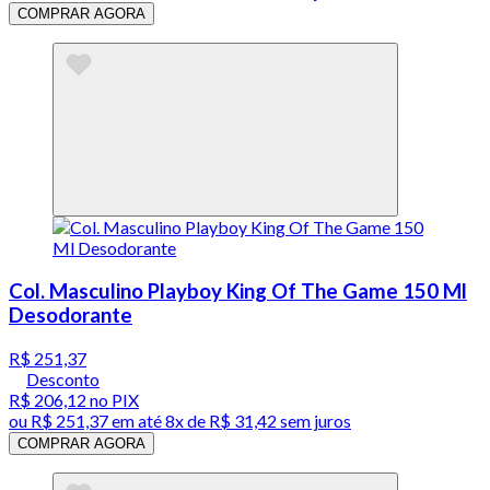
COMPRAR AGORA
Col. Masculino Playboy King Of The Game 150 Ml
Desodorante
R$ 251,37
Desconto
R$ 206,12
no PIX
ou
R$ 251,37
em até
8x de R$ 31,42 sem juros
COMPRAR AGORA