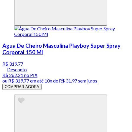
Água De Cheiro Masculina Playboy Super Spray
Corporal 150 Ml
R$ 319,77
Desconto
R$ 262,21
no PIX
ou
R$ 319,77
em até
10x de R$ 31,97 sem juros
COMPRAR AGORA