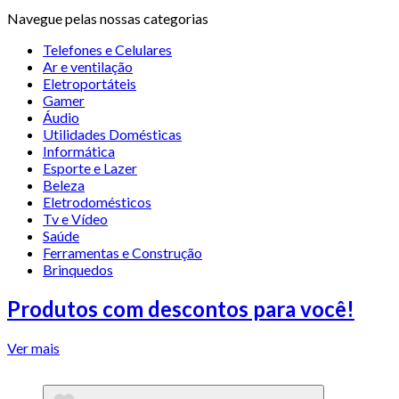
Navegue pelas nossas categorias
Telefones e Celulares
Ar e ventilação
Eletroportáteis
Gamer
Áudio
Utilidades Domésticas
Informática
Esporte e Lazer
Beleza
Eletrodomésticos
Tv e Vídeo
Saúde
Ferramentas e Construção
Brinquedos
Produtos com descontos para você!
Ver mais