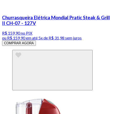
Churrasqueira Elétrica Mondial Pratic Steak & Grill
II CH-07 - 127V
R$ 159,90
no PIX
ou
R$ 159,90
em até
5x de R$ 31,98 sem juros
COMPRAR AGORA