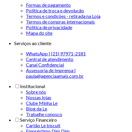
Formas de pagamento
Política de troca e devolução
Termos e condições - retirada na Loja
Termos de compras internacionais
Politica de privacidade
Mapa do site
Serviços ao cliente
WhatsApp | (21) 97971-2181
Central de atendimento
Canal Confidencial
Assessoria de Imprensa |
paula@agenciaamais.com.br
Institucional
Sobre nós
Nossas lojas
Clube Minha Le
Blog da Le
Trabalhe conosco
Serviço Financeiro
Cartão Le biscuit
Empréstimo Dim Dim