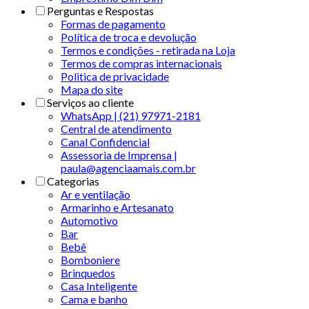
Perguntas e Respostas
Formas de pagamento
Política de troca e devolução
Termos e condições - retirada na Loja
Termos de compras internacionais
Politica de privacidade
Mapa do site
Serviços ao cliente
WhatsApp | (21) 97971-2181
Central de atendimento
Canal Confidencial
Assessoria de Imprensa |
paula@agenciaamais.com.br
Categorias
Ar e ventilação
Armarinho e Artesanato
Automotivo
Bar
Bebê
Bomboniere
Brinquedos
Casa Inteligente
Cama e banho