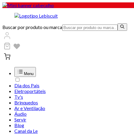
Buscar por produto ou marca
Menu
Dia dos Pais
Eletroportáteis
Tv's
Brinquedos
Ar e Ventilação
Áudio
Servir
Blog
Canal da Le