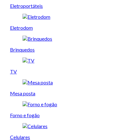
Eletroportáteis
Eletrodom
Brinquedos
TV
Mesa posta
Forno e fogão
Celulares