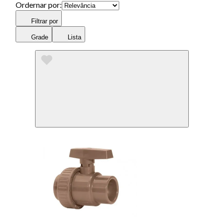
Ordernar por:
Filtrar por
Grade
Lista