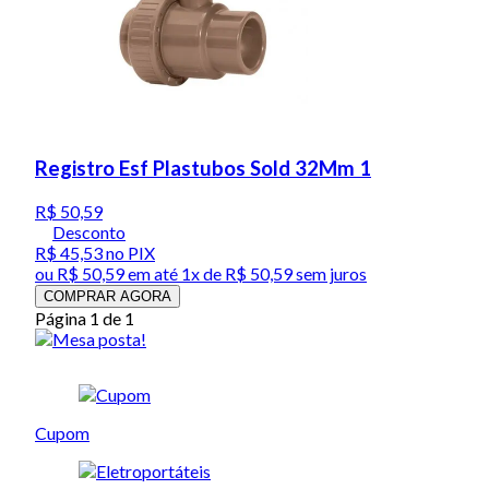
Registro Esf Plastubos Sold 32Mm 1
R$ 50,59
Desconto
R$ 45,53
no PIX
ou
R$ 50,59
em até 1x de
R$ 50,59
sem juros
COMPRAR AGORA
Página 1 de 1
Cupom