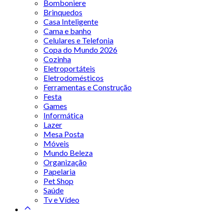
Bomboniere
Brinquedos
Casa Inteligente
Cama e banho
Celulares e Telefonia
Copa do Mundo 2026
Cozinha
Eletroportáteis
Eletrodomésticos
Ferramentas e Construção
Festa
Games
Informática
Lazer
Mesa Posta
Móveis
Mundo Beleza
Organização
Papelaria
Pet Shop
Saúde
Tv e Vídeo