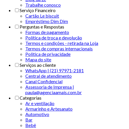
Trabalhe conosco
Serviço Financeiro
Cartão Le biscuit
Empréstimo Dim Dim
Perguntas e Respostas
Formas de pagamento
Política de troca e devolução
Termos e condições - retirada na Loja
Termos de compras internacionais
Politica de privacidade
Mapa do site
Serviços ao cliente
WhatsApp | (21) 97971-2181
Central de atendimento
Canal Confidencial
Assessoria de Imprensa |
paula@agenciaamais.com.br
Categorias
Ar e ventilação
Armarinho e Artesanato
Automotivo
Bar
Bebê