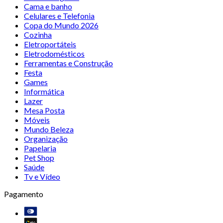
Cama e banho
Celulares e Telefonia
Copa do Mundo 2026
Cozinha
Eletroportáteis
Eletrodomésticos
Ferramentas e Construção
Festa
Games
Informática
Lazer
Mesa Posta
Móveis
Mundo Beleza
Organização
Papelaria
Pet Shop
Saúde
Tv e Vídeo
Pagamento