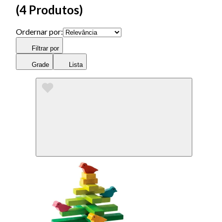
(
4 Produtos
)
Ordernar por:
Filtrar por
Grade
Lista