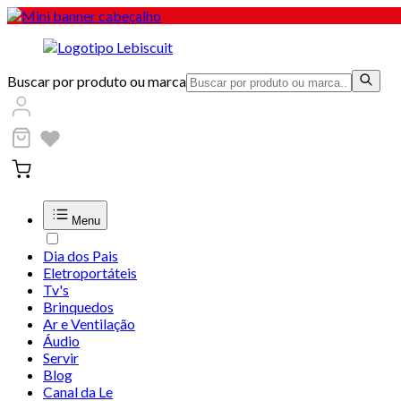
Buscar por produto ou marca
Menu
Dia dos Pais
Eletroportáteis
Tv's
Brinquedos
Ar e Ventilação
Áudio
Servir
Blog
Canal da Le