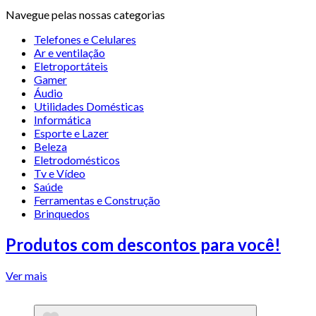
Navegue pelas nossas categorias
Telefones e Celulares
Ar e ventilação
Eletroportáteis
Gamer
Áudio
Utilidades Domésticas
Informática
Esporte e Lazer
Beleza
Eletrodomésticos
Tv e Vídeo
Saúde
Ferramentas e Construção
Brinquedos
Produtos com descontos para você!
Ver mais