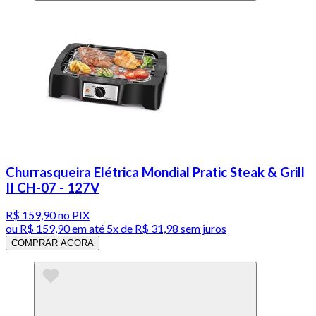
Churrasqueira Elétrica Mondial Pratic Steak & Grill
II CH-07 - 127V
R$ 159,90
no PIX
ou
R$ 159,90
em até
5x de R$ 31,98 sem juros
COMPRAR AGORA