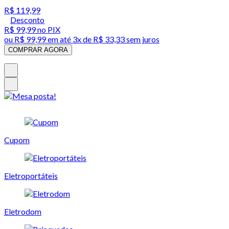
R$ 119,99
Desconto
R$ 99,99
no PIX
ou
R$ 99,99
em até
3x de R$ 33,33 sem juros
COMPRAR AGORA
Cupom
Eletroportáteis
Eletrodom