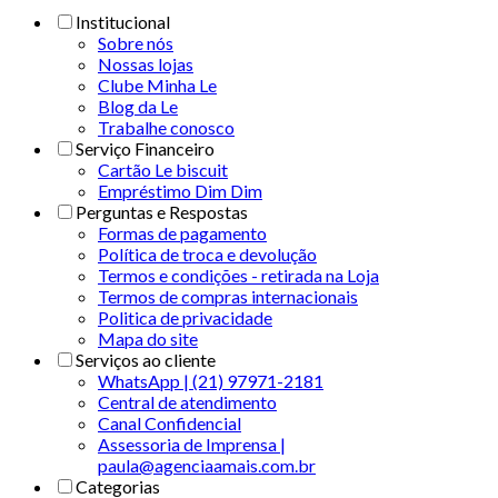
Institucional
Sobre nós
Nossas lojas
Clube Minha Le
Blog da Le
Trabalhe conosco
Serviço Financeiro
Cartão Le biscuit
Empréstimo Dim Dim
Perguntas e Respostas
Formas de pagamento
Política de troca e devolução
Termos e condições - retirada na Loja
Termos de compras internacionais
Politica de privacidade
Mapa do site
Serviços ao cliente
WhatsApp | (21) 97971-2181
Central de atendimento
Canal Confidencial
Assessoria de Imprensa |
paula@agenciaamais.com.br
Categorias