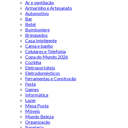
Ar e ventilação
Armarinho e Artesanato
Automotivo
Bar
Bebê
Bomboniere
Brinquedos
Casa Inteligente
Cama e banho
Celulares e Telefonia
Copa do Mundo 2026
Cozinha
Eletroportáteis
Eletrodomésticos
Ferramentas e Construção
Festa
Games
Informática
Lazer
Mesa Posta
Móveis
Mundo Beleza
Organização
Papelaria