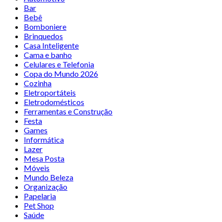
Bar
Bebê
Bomboniere
Brinquedos
Casa Inteligente
Cama e banho
Celulares e Telefonia
Copa do Mundo 2026
Cozinha
Eletroportáteis
Eletrodomésticos
Ferramentas e Construção
Festa
Games
Informática
Lazer
Mesa Posta
Móveis
Mundo Beleza
Organização
Papelaria
Pet Shop
Saúde