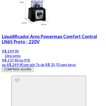
Liquidificador Arno Powermax Comfort Control
LN65 Preto - 220V
R$ 249,90
Desconto
R$ 237,40
no PIX
ou
R$ 249,90
em até
7x de R$ 35,70 sem juros
COMPRAR AGORA