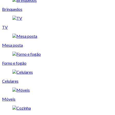
Brinquedos
TV
Mesa posta
Forno e fogão
Celulares
Móveis