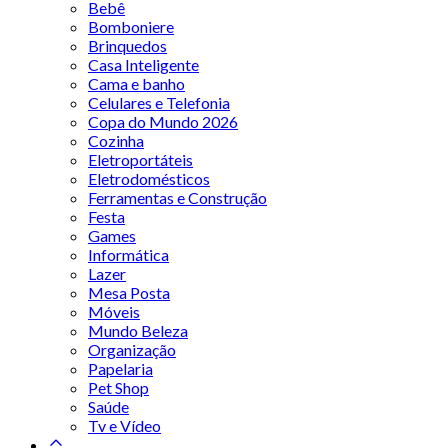
Bebê
Bomboniere
Brinquedos
Casa Inteligente
Cama e banho
Celulares e Telefonia
Copa do Mundo 2026
Cozinha
Eletroportáteis
Eletrodomésticos
Ferramentas e Construção
Festa
Games
Informática
Lazer
Mesa Posta
Móveis
Mundo Beleza
Organização
Papelaria
Pet Shop
Saúde
Tv e Vídeo