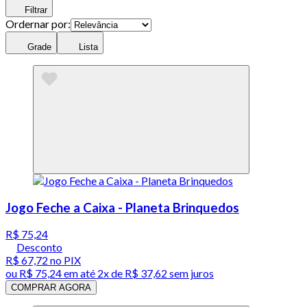
Filtrar
Ordernar por:
Grade
Lista
Jogo Feche a Caixa - Planeta Brinquedos
R$ 75,24
Desconto
R$ 67,72
no PIX
ou
R$ 75,24
em até
2x de R$ 37,62 sem juros
COMPRAR AGORA