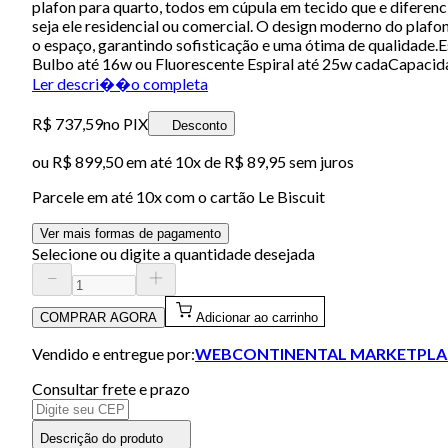
plafon para quarto, todos em cúpula em tecido que e difere
seja ele residencial ou comercial. O design moderno do plafo
o espaço, garantindo sofisticação e uma ótima de qualidad
Bulbo até 16w ou Fluorescente Espiral até 25w cadaCapaci
Ler descri��o completa
R$ 737,59
no PIX
Desconto
ou
R$ 899,50
em até
10x de R$ 89,95 sem juros
Parcele em até
10
x com o cartão
Le Biscuit
Ver mais formas de pagamento
Selecione ou digite a quantidade desejada
COMPRAR AGORA
Adicionar ao carrinho
Vendido e entregue por:
WEBCONTINENTAL MARKETPLA
Consultar frete e prazo
Descrição do produto