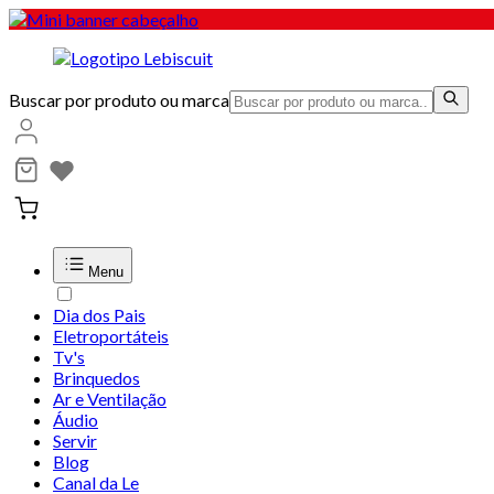
Buscar por produto ou marca
Menu
Dia dos Pais
Eletroportáteis
Tv's
Brinquedos
Ar e Ventilação
Áudio
Servir
Blog
Canal da Le