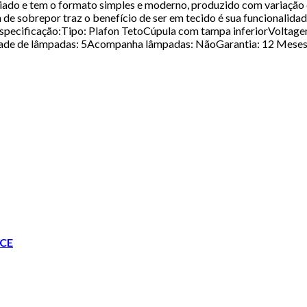
nciado e tem o formato simples e moderno, produzido com variaçã
n de sobrepor traz o benefício de ser em tecido é sua funcionalid
e.Especificação:Tipo: Plafon TetoCúpula com tampa inferiorVolt
dade de lâmpadas: 5Acompanha lâmpadas: NãoGarantia: 12 MesesM
CE