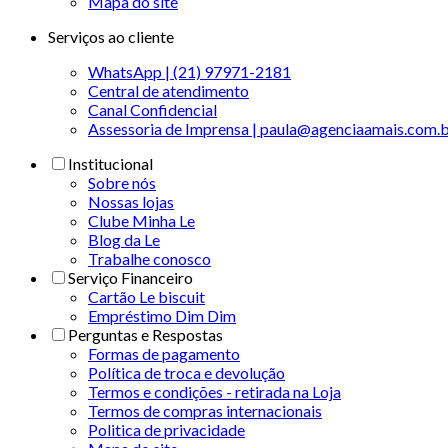
Mapa do site
Serviços ao cliente
WhatsApp | (21) 97971-2181
Central de atendimento
Canal Confidencial
Assessoria de Imprensa | paula@agenciaamais.com.
Institucional
Sobre nós
Nossas lojas
Clube Minha Le
Blog da Le
Trabalhe conosco
Serviço Financeiro
Cartão Le biscuit
Empréstimo Dim Dim
Perguntas e Respostas
Formas de pagamento
Política de troca e devolução
Termos e condições - retirada na Loja
Termos de compras internacionais
Politica de privacidade