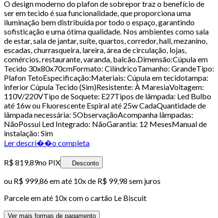
O design moderno do plafon de sobrepor traz o benefício de
ser em tecido é sua funcionalidade, que proporciona uma
iluminação bem distribuída por todo o espaço, garantindo
sofisticação e uma ótima qualidade. Nos ambientes como sala
de estar, sala de jantar, suíte, quartos, corredor, hall, mezanino,
escadas, churrasqueira, lareira, área de circulação, lojas,
comércios, restaurante, varanda, balcão.Dimensão:Cúpula em
Tecido 30x80x70cmFormato: CilíndricoTamanho: GrandeTipo:
Plafon TetoEspecificação:Materiais: Cúpula em tecidotampa:
inferior Cúpula Tecido (Sim)Resistente: À MaresiaVoltagem:
110V/220VTipo de Soquete: E27Tipos de lâmpada: Led Bulbo
até 16w ou Fluorescente Espiral até 25w CadaQuantidade de
lâmpada necessária: 5ObservaçãoAcompanha lâmpadas:
NãoPossui Led Integrado: NãoGarantia: 12 MesesManual de
instalação: Sim
Ler descri��o completa
R$ 819,89
no PIX
Desconto
ou
R$ 999,86
em até
10x de R$ 99,98 sem juros
Parcele em até
10
x com o cartão
Le Biscuit
Ver mais formas de pagamento