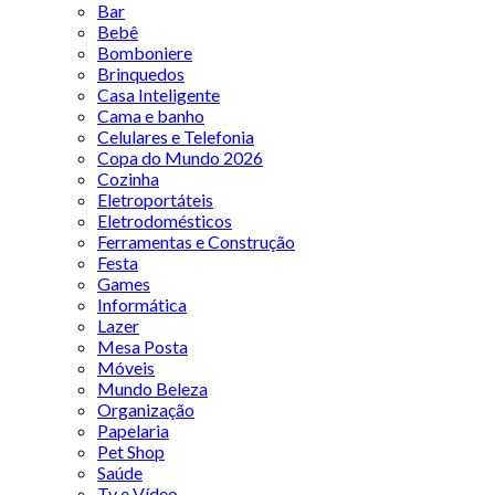
Bar
Bebê
Bomboniere
Brinquedos
Casa Inteligente
Cama e banho
Celulares e Telefonia
Copa do Mundo 2026
Cozinha
Eletroportáteis
Eletrodomésticos
Ferramentas e Construção
Festa
Games
Informática
Lazer
Mesa Posta
Móveis
Mundo Beleza
Organização
Papelaria
Pet Shop
Saúde
Tv e Vídeo