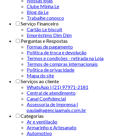
Nossas lojas
Clube Minha Le
Blog da Le
Trabalhe conosco
Serviço Financeiro
Cartão Le biscuit
Empréstimo Dim Dim
Perguntas e Respostas
Formas de pagamento
Política de troca e devolução
Termos e condições - retirada na Loja
Termos de compras internacionais
Politica de privacidade
Mapa do site
Serviços ao cliente
WhatsApp | (21) 97971-2181
Central de atendimento
Canal Confidencial
Assessoria de Imprensa |
paula@agenciaamais.com.br
Categorias
Ar e ventilação
Armarinho e Artesanato
Automotivo