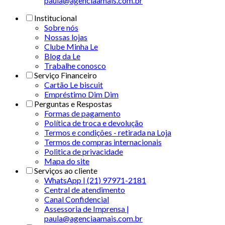
paula@agenciaamais.com.br
Institucional
Sobre nós
Nossas lojas
Clube Minha Le
Blog da Le
Trabalhe conosco
Serviço Financeiro
Cartão Le biscuit
Empréstimo Dim Dim
Perguntas e Respostas
Formas de pagamento
Política de troca e devolução
Termos e condições - retirada na Loja
Termos de compras internacionais
Politica de privacidade
Mapa do site
Serviços ao cliente
WhatsApp | (21) 97971-2181
Central de atendimento
Canal Confidencial
Assessoria de Imprensa |
paula@agenciaamais.com.br