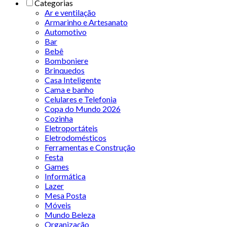
Categorias
Ar e ventilação
Armarinho e Artesanato
Automotivo
Bar
Bebê
Bomboniere
Brinquedos
Casa Inteligente
Cama e banho
Celulares e Telefonia
Copa do Mundo 2026
Cozinha
Eletroportáteis
Eletrodomésticos
Ferramentas e Construção
Festa
Games
Informática
Lazer
Mesa Posta
Móveis
Mundo Beleza
Organização