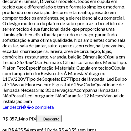
decorar e iluminar, Diversos modelos, todos em cúpula em
tecido que e diferenciado e tem o formato simples e moderno,
produzido com variação de cores e tamanho, pensado em
compor todos os ambientes, seja ele residencial ou comercial.
O design moderno do plafon de sobrepor traz o benefício de
ser em tecido é sua funcionalidade, que proporciona uma
iluminação bem distribuída por todo o espaço, garantindo
sofisticação e uma ótima qualidade. Nos ambientes como sala
de estar, sala de jantar, suíte, quartos, corredor, hall, mezanino,
escadas, churrasqueira, lareira, área de circulação, lojas,
comércios, restaurante, varanda, balcão.Dimensão:Cúpula em
Tecido 25x45x40cmFormato: CilíndricoTamanho: MédioTipo:
Plafon TetoEspecificação:Materiais: Cúpula em tecidoCúpula
com tampa inferiorResistente: Á MaresiaVoltagem:
110V/220VTipo de Soquete: E27Tipos de lâmpada: Led Bulbo
até 16w ou Fluorescente Espiral até 25w CadaQuantidade de
lâmpada Necessária: 3Observação:Acompanha lâmpadas:
NãoPossui Led Integrado: NãoGarantia: 12 MesesManual de
instalação: Sim
Ler descri��o completa
R$ 357,14
no PIX
Desconto
ou
R$ 435,54
em até
10x de R$ 43,55 sem juros