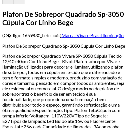
Plafon De Sobrepor Quadrado Sp-3050
Cúpula Cor Linho Bege
(C�digo:
1659830_Lebiscuit
)
Marca:
Vivare Brasil Iluminação
Plafon De Sobrepor Quadrado Sp-3050 Cúpula Cor Linho Bege
Plafon de Sobrepor Quadrado Vivare SP-3050 Cúpula Tecido
12/40x40cm Cor Linho Bege - BivoltPlafon sobrepor Vivare
Iluminação utilizados para decorar e iluminar, utilizando plafon
de sobrepor, todos em cúpula em tecido que e diferenciado e
tem o formato simples e moderno, produzido com variação de
cores e tamanho, pensado em compor todos os ambientes, seja
ele residencial ou comercial. O design moderno do plafon de
sobrepor traz o benefício de ser em tecido é sua
funcionalidade, que proporciona uma iluminação bem
distribuída por todo o espaço, garantindo sofisticação e uma
ótima qualidade.Especificação:Tipo: Plafon TetoCúpula com
tampa inferiorVoltagem: 110V/220VTipo de Soquete:
E27Tipos de lâmpada: Led Bulbo até 16w ou Fluorescente
Espiral até 25w cadaCapacidade de lâmpadas: 3Acompanha