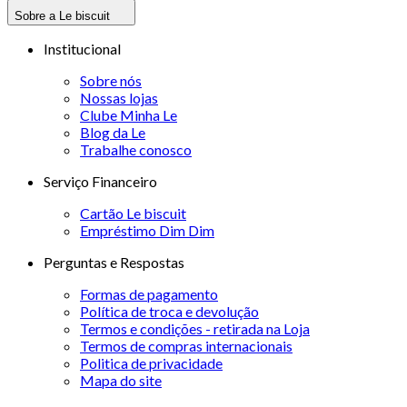
Sobre a Le biscuit
Institucional
Sobre nós
Nossas lojas
Clube Minha Le
Blog da Le
Trabalhe conosco
Serviço Financeiro
Cartão Le biscuit
Empréstimo Dim Dim
Perguntas e Respostas
Formas de pagamento
Política de troca e devolução
Termos e condições - retirada na Loja
Termos de compras internacionais
Politica de privacidade
Mapa do site