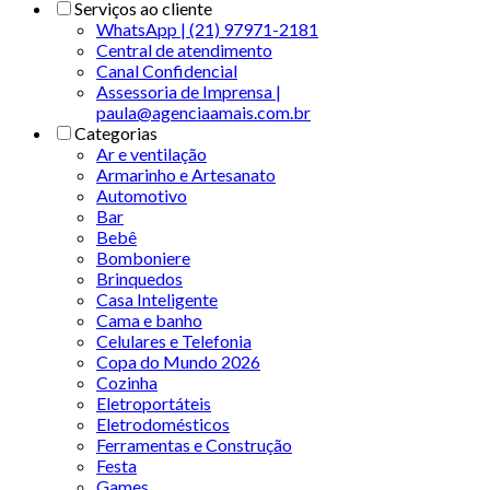
Serviços ao cliente
WhatsApp | (21) 97971-2181
Central de atendimento
Canal Confidencial
Assessoria de Imprensa |
paula@agenciaamais.com.br
Categorias
Ar e ventilação
Armarinho e Artesanato
Automotivo
Bar
Bebê
Bomboniere
Brinquedos
Casa Inteligente
Cama e banho
Celulares e Telefonia
Copa do Mundo 2026
Cozinha
Eletroportáteis
Eletrodomésticos
Ferramentas e Construção
Festa
Games