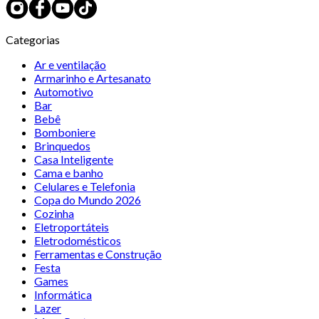
Categorias
Ar e ventilação
Armarinho e Artesanato
Automotivo
Bar
Bebê
Bomboniere
Brinquedos
Casa Inteligente
Cama e banho
Celulares e Telefonia
Copa do Mundo 2026
Cozinha
Eletroportáteis
Eletrodomésticos
Ferramentas e Construção
Festa
Games
Informática
Lazer