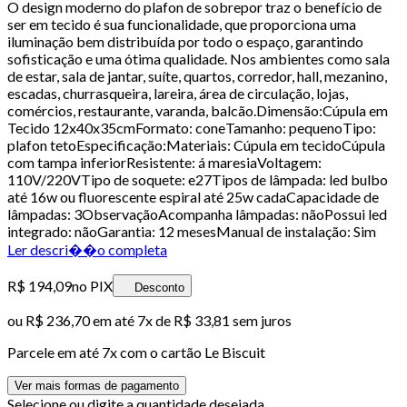
O design moderno do plafon de sobrepor traz o benefício de
ser em tecido é sua funcionalidade, que proporciona uma
iluminação bem distribuída por todo o espaço, garantindo
sofisticação e uma ótima qualidade. Nos ambientes como sala
de estar, sala de jantar, suíte, quartos, corredor, hall, mezanino,
escadas, churrasqueira, lareira, área de circulação, lojas,
comércios, restaurante, varanda, balcão.Dimensão:Cúpula em
Tecido 12x40x35cmFormato: coneTamanho: pequenoTipo:
plafon tetoEspecificação:Materiais: Cúpula em tecidoCúpula
com tampa inferiorResistente: á maresiaVoltagem:
110V/220VTipo de soquete: e27Tipos de lâmpada: led bulbo
até 16w ou fluorescente espiral até 25w cadaCapacidade de
lâmpadas: 3ObservaçãoAcompanha lâmpadas: nãoPossui led
integrado: nãoGarantia: 12 mesesManual de instalação: Sim
Ler descri��o completa
R$ 194,09
no PIX
Desconto
ou
R$ 236,70
em até
7x de R$ 33,81 sem juros
Parcele em até
7
x com o cartão
Le Biscuit
Ver mais formas de pagamento
Selecione ou digite a quantidade desejada