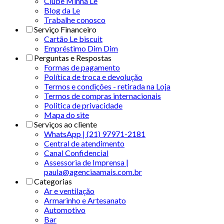
Clube Minha Le
Blog da Le
Trabalhe conosco
Serviço Financeiro
Cartão Le biscuit
Empréstimo Dim Dim
Perguntas e Respostas
Formas de pagamento
Política de troca e devolução
Termos e condições - retirada na Loja
Termos de compras internacionais
Politica de privacidade
Mapa do site
Serviços ao cliente
WhatsApp | (21) 97971-2181
Central de atendimento
Canal Confidencial
Assessoria de Imprensa |
paula@agenciaamais.com.br
Categorias
Ar e ventilação
Armarinho e Artesanato
Automotivo
Bar