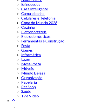
Brinquedos
Casa Inteligente
Cama e banho
Celulares e Telefonia
Copa do Mundo 2026
Cozinha
Eletroportáteis
Eletrodomésticos
Ferramentas e Construção
Festa
Games
Informática
Lazer
Mesa Posta
Móveis
Mundo Beleza
Organização
Papelaria
Pet Shop
Saúde
Tv e Vídeo