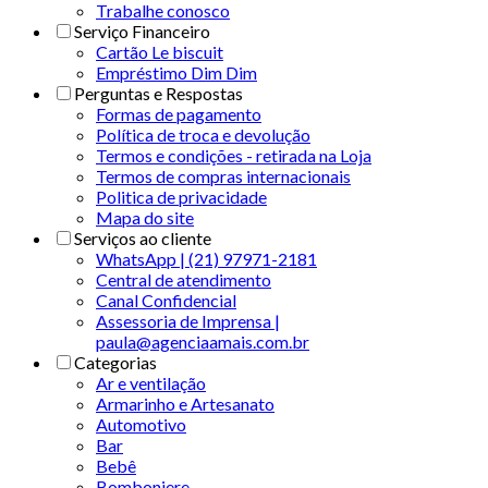
Trabalhe conosco
Serviço Financeiro
Cartão Le biscuit
Empréstimo Dim Dim
Perguntas e Respostas
Formas de pagamento
Política de troca e devolução
Termos e condições - retirada na Loja
Termos de compras internacionais
Politica de privacidade
Mapa do site
Serviços ao cliente
WhatsApp | (21) 97971-2181
Central de atendimento
Canal Confidencial
Assessoria de Imprensa |
paula@agenciaamais.com.br
Categorias
Ar e ventilação
Armarinho e Artesanato
Automotivo
Bar
Bebê
Bomboniere