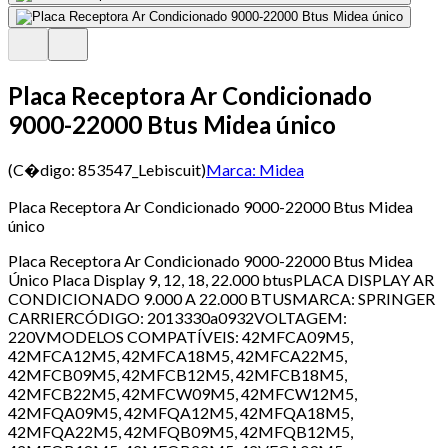
Placa Receptora Ar Condicionado
9000-22000 Btus Midea único
(C�digo:
853547_Lebiscuit
)
Marca:
Midea
Placa Receptora Ar Condicionado 9000-22000 Btus Midea
único
Placa Receptora Ar Condicionado 9000-22000 Btus Midea
Único Placa Display 9, 12, 18, 22.000 btusPLACA DISPLAY AR
CONDICIONADO 9.000 A 22.000 BTUSMARCA: SPRINGER
CARRIERCÓDIGO: 2013330a0932VOLTAGEM:
220VMODELOS COMPATÍVEIS: 42MFCA09M5,
42MFCA12M5, 42MFCA18M5, 42MFCA22M5,
42MFCB09M5, 42MFCB12M5, 42MFCB18M5,
42MFCB22M5, 42MFCW09M5, 42MFCW12M5,
42MFQA09M5, 42MFQA12M5, 42MFQA18M5,
42MFQA22M5, 42MFQB09M5, 42MFQB12M5,