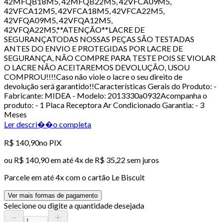
42MFQB18M5, 42MFQB22M5, 42VFCA09M5,
42VFCA12M5, 42VFCA18M5, 42VFCA22M5,
42VFQA09M5, 42VFQA12M5,
42VFQA22M5,**ATENÇÃO**LACRE DE
SEGURANÇATODAS NOSSAS PEÇAS SÃO TESTADAS
ANTES DO ENVIO E PROTEGIDAS POR LACRE DE
SEGURANÇA, NÃO COMPRE PARA TESTE POIS SE VIOLAR
O LACRE NÃO ACEITAREMOS DEVOLUÇÃO, USOU
COMPROU!!!!Caso não viole o lacre o seu direito de
devolução será garantido!!Características Gerais do Produto: -
Fabricante: MIDEA - Modelo: 2013330a0932Acompanha o
produto: - 1 Placa Receptora Ar Condicionado Garantia: - 3
Meses
Ler descri��o completa
R$ 140,90
no PIX
ou
R$ 140,90
em até
4x de R$ 35,22 sem juros
Parcele em até
4
x com o cartão
Le Biscuit
Ver mais formas de pagamento
Selecione ou digite a quantidade desejada