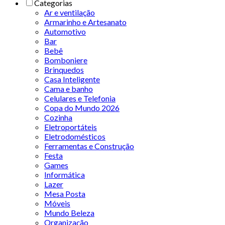
Categorias
Ar e ventilação
Armarinho e Artesanato
Automotivo
Bar
Bebê
Bomboniere
Brinquedos
Casa Inteligente
Cama e banho
Celulares e Telefonia
Copa do Mundo 2026
Cozinha
Eletroportáteis
Eletrodomésticos
Ferramentas e Construção
Festa
Games
Informática
Lazer
Mesa Posta
Móveis
Mundo Beleza
Organização