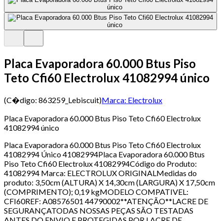
Placa Evaporadora 60.000 Btus Piso
Teto Cfi60 Electrolux 41082994 único
(C�digo:
863259_Lebiscuit
)
Marca:
Electrolux
Placa Evaporadora 60.000 Btus Piso Teto Cfi60 Electrolux
41082994 único
Placa Evaporadora 60.000 Btus Piso Teto Cfi60 Electrolux
41082994 Único 41082994Placa Evaporadora 60.000 Btus
Piso Teto Cfi60 Electrolux 41082994Código do Produto:
41082994 Marca: ELECTROLUX ORIGINALMedidas do
produto: 3,50cm (ALTURA) X 14,30cm (LARGURA) X 17,50cm
(COMPRIMENTO); 0,19 kgMODELO COMPATIVEL:
CFI60REF: A08576501 44790002**ATENÇÃO**LACRE DE
SEGURANÇATODAS NOSSAS PEÇAS SÃO TESTADAS
ANTES DO ENVIO E PROTEGIDAS POR LACRE DE