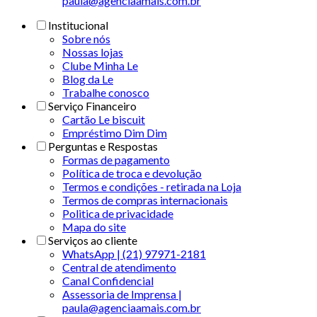
paula@agenciaamais.com.br
Institucional
Sobre nós
Nossas lojas
Clube Minha Le
Blog da Le
Trabalhe conosco
Serviço Financeiro
Cartão Le biscuit
Empréstimo Dim Dim
Perguntas e Respostas
Formas de pagamento
Política de troca e devolução
Termos e condições - retirada na Loja
Termos de compras internacionais
Politica de privacidade
Mapa do site
Serviços ao cliente
WhatsApp | (21) 97971-2181
Central de atendimento
Canal Confidencial
Assessoria de Imprensa |
paula@agenciaamais.com.br