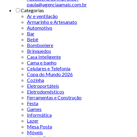
paula@agenciaamais.com.br
Categorias
Ar e ventilação
Armarinho e Artesanato
Automotivo
Bar
Bebê
Bomboniere
Brinquedos
Casa Inteligente
Cama e banho
Celulares e Telefonia
Copa do Mundo 2026
Cozinha
Eletroportáteis
Eletrodomésticos
Ferramentas e Construção
Festa
Games
Informática
Lazer
Mesa Posta
Móveis