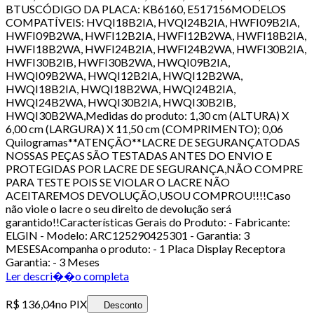
BTUSCÓDIGO DA PLACA: KB6160, E517156MODELOS
COMPATÍVEIS: HVQI18B2IA, HVQI24B2IA, HWFI09B2IA,
HWFI09B2WA, HWFI12B2IA, HWFI12B2WA, HWFI18B2IA,
HWFI18B2WA, HWFI24B2IA, HWFI24B2WA, HWFI30B2IA,
HWFI30B2IB, HWFI30B2WA, HWQI09B2IA,
HWQI09B2WA, HWQI12B2IA, HWQI12B2WA,
HWQI18B2IA, HWQI18B2WA, HWQI24B2IA,
HWQI24B2WA, HWQI30B2IA, HWQI30B2IB,
HWQI30B2WA,Medidas do produto: 1,30 cm (ALTURA) X
6,00 cm (LARGURA) X 11,50 cm (COMPRIMENTO); 0,06
Quilogramas**ATENÇÃO**LACRE DE SEGURANÇATODAS
NOSSAS PEÇAS SÃO TESTADAS ANTES DO ENVIO E
PROTEGIDAS POR LACRE DE SEGURANÇA,NÃO COMPRE
PARA TESTE POIS SE VIOLAR O LACRE NÃO
ACEITAREMOS DEVOLUÇÃO,USOU COMPROU!!!!Caso
não viole o lacre o seu direito de devolução será
garantido!!Características Gerais do Produto: - Fabricante:
ELGIN - Modelo: ARC125290425301 - Garantia: 3
MESESAcompanha o produto: - 1 Placa Display Receptora
Garantia: - 3 Meses
Ler descri��o completa
R$ 136,04
no PIX
Desconto