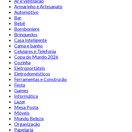
Ar e ventilação
Armarinho e Artesanato
Automotivo
Bar
Bebê
Bomboniere
Brinquedos
Casa Inteligente
Cama e banho
Celulares e Telefonia
Copa do Mundo 2026
Cozinha
Eletroportáteis
Eletrodomésticos
Ferramentas e Construção
Festa
Games
Informática
Lazer
Mesa Posta
Móveis
Mundo Beleza
Organização
Papelaria