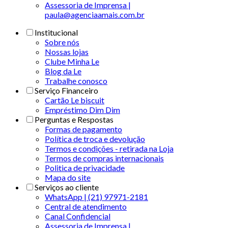
Assessoria de Imprensa |
paula@agenciaamais.com.br
Institucional
Sobre nós
Nossas lojas
Clube Minha Le
Blog da Le
Trabalhe conosco
Serviço Financeiro
Cartão Le biscuit
Empréstimo Dim Dim
Perguntas e Respostas
Formas de pagamento
Política de troca e devolução
Termos e condições - retirada na Loja
Termos de compras internacionais
Politica de privacidade
Mapa do site
Serviços ao cliente
WhatsApp | (21) 97971-2181
Central de atendimento
Canal Confidencial
Assessoria de Imprensa |