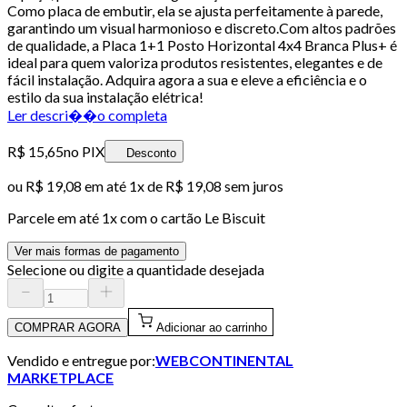
Como placa de embutir, ela se ajusta perfeitamente à parede,
garantindo um visual harmonioso e discreto.Com altos padrões
de qualidade, a Placa 1+1 Posto Horizontal 4x4 Branca Plus+ é
ideal para quem valoriza produtos resistentes, elegantes e de
fácil instalação. Adquira agora a sua e eleve a eficiência e o
estilo da sua instalação elétrica!
Ler descri��o completa
R$ 15,65
no PIX
Desconto
ou
R$ 19,08
em até 1x de
R$ 19,08
sem juros
Parcele em até
1
x com o cartão
Le Biscuit
Ver mais formas de pagamento
Selecione ou digite a quantidade desejada
COMPRAR AGORA
Adicionar ao carrinho
Vendido e entregue por:
WEBCONTINENTAL
MARKETPLACE