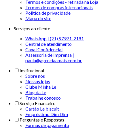
Termos e condições - retirada na Loja
Termos de compras internacionais
Politica de privacidade
Mapa do site
Serviços ao cliente
WhatsApp | (21) 97971-2181
Central de atendimento
Canal Confidencial
Assessoria de Imprensa |
paula@agenciaamais.com.br
Institucional
Sobre nós
Nossas lojas
Clube Minha Le
Blog da Le
Trabalhe conosco
Serviço Financeiro
Cartão Le biscuit
Empréstimo Dim Dim
Perguntas e Respostas
Formas de pagamento