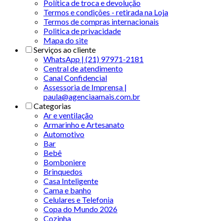
Política de troca e devolução
Termos e condições - retirada na Loja
Termos de compras internacionais
Politica de privacidade
Mapa do site
Serviços ao cliente
WhatsApp | (21) 97971-2181
Central de atendimento
Canal Confidencial
Assessoria de Imprensa |
paula@agenciaamais.com.br
Categorias
Ar e ventilação
Armarinho e Artesanato
Automotivo
Bar
Bebê
Bomboniere
Brinquedos
Casa Inteligente
Cama e banho
Celulares e Telefonia
Copa do Mundo 2026
Cozinha