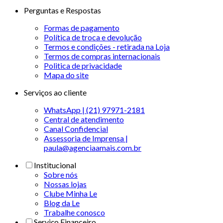
Perguntas e Respostas
Formas de pagamento
Política de troca e devolução
Termos e condições - retirada na Loja
Termos de compras internacionais
Politica de privacidade
Mapa do site
Serviços ao cliente
WhatsApp | (21) 97971-2181
Central de atendimento
Canal Confidencial
Assessoria de Imprensa |
paula@agenciaamais.com.br
Institucional
Sobre nós
Nossas lojas
Clube Minha Le
Blog da Le
Trabalhe conosco
Serviço Financeiro