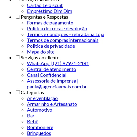
Cartão Le biscuit
Empréstimo Dim Dim
Perguntas e Respostas
Formas de pagamento
Política de troca e devolução
Termos e condições - retirada na Loja
Termos de compras internacionais
Politica de privacidade
Mapa do site
Serviços ao cliente
WhatsApp | (21) 97971-2181
Central de atendimento
Canal Confidencial
Assessoria de Imprensa |
paula@agenciaamais.com.br
Categorias
Ar e ventilação
Armarinho e Artesanato
Automotivo
Bar
Bebê
Bomboniere
Brinquedos