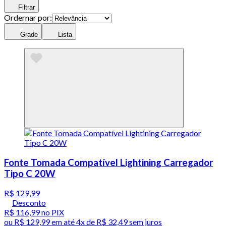
Filtrar
Ordernar por:
Grade
Lista
Fonte Tomada Compatível Lightining Carregador
Tipo C 20W
R$ 129,99
Desconto
R$ 116,99
no PIX
ou
R$ 129,99
em até
4x de R$ 32,49 sem juros