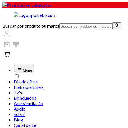
Buscar por produto ou marca
Menu
Dia dos Pais
Eletroportáteis
Tv's
Brinquedos
Ar e Ventilação
Áudio
Servir
Blog
Canal da Le