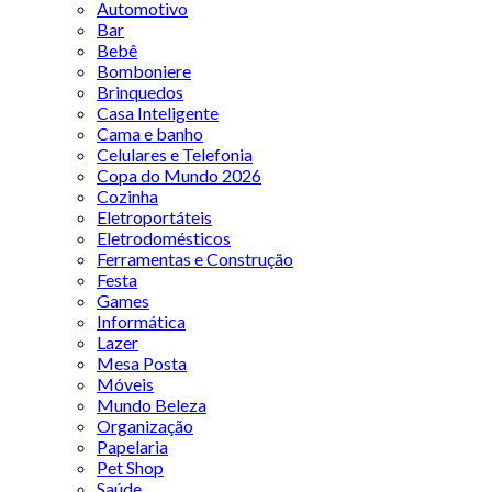
Automotivo
Bar
Bebê
Bomboniere
Brinquedos
Casa Inteligente
Cama e banho
Celulares e Telefonia
Copa do Mundo 2026
Cozinha
Eletroportáteis
Eletrodomésticos
Ferramentas e Construção
Festa
Games
Informática
Lazer
Mesa Posta
Móveis
Mundo Beleza
Organização
Papelaria
Pet Shop
Saúde