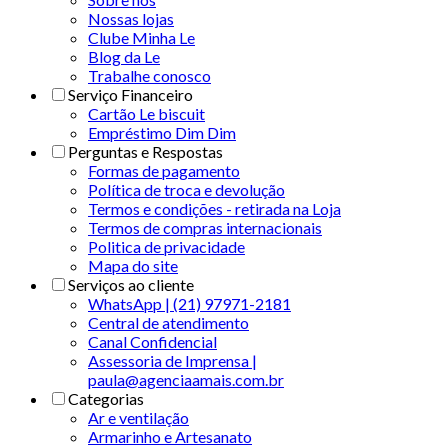
Nossas lojas
Clube Minha Le
Blog da Le
Trabalhe conosco
Serviço Financeiro
Cartão Le biscuit
Empréstimo Dim Dim
Perguntas e Respostas
Formas de pagamento
Política de troca e devolução
Termos e condições - retirada na Loja
Termos de compras internacionais
Politica de privacidade
Mapa do site
Serviços ao cliente
WhatsApp | (21) 97971-2181
Central de atendimento
Canal Confidencial
Assessoria de Imprensa |
paula@agenciaamais.com.br
Categorias
Ar e ventilação
Armarinho e Artesanato