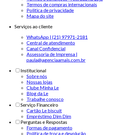
Termos de compras internacionais
Politica de privacidade
Mapa do site
Serviços ao cliente
WhatsApp | (21) 97971-2181
Central de atendimento
Canal Confidencial
Assessoria de Imprensa |
paula@agenciaamais.com.br
Institucional
Sobre nós
Nossas lojas
Clube Minha Le
Blog da Le
Trabalhe conosco
Serviço Financeiro
Cartão Le biscuit
Empréstimo Dim Dim
Perguntas e Respostas
Formas de pagamento
Política de troca e devolução