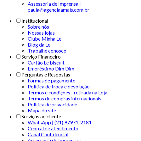
Assessoria de Imprensa |
paula@agenciaamais.com.br
Institucional
Sobre nós
Nossas lojas
Clube Minha Le
Blog da Le
Trabalhe conosco
Serviço Financeiro
Cartão Le biscuit
Empréstimo Dim Dim
Perguntas e Respostas
Formas de pagamento
Política de troca e devolução
Termos e condições - retirada na Loja
Termos de compras internacionais
Politica de privacidade
Mapa do site
Serviços ao cliente
WhatsApp | (21) 97971-2181
Central de atendimento
Canal Confidencial
Assessoria de Imprensa |