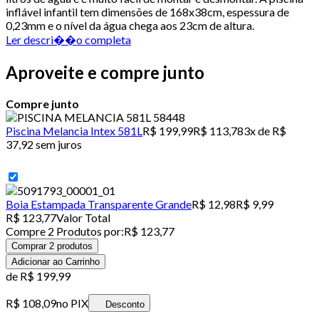
inflável infantil tem dimensões de 168x38cm, espessura de
0,23mm e o nível da água chega aos 23cm de altura.
Ler descri��o completa
Aproveite e compre junto
Compre junto
Piscina Melancia Intex 581L
R$ 199,99
R$ 113,78
3x de R$
37,92 sem juros
Boia Estampada Transparente Grande
R$ 12,98
R$ 9,99
R$ 123,77
Valor Total
Compre
2
Produto
s
por:
R$ 123,77
Comprar 2 produtos
Adicionar ao Carrinho
de
R$ 199,99
R$ 108,09
no PIX
Desconto