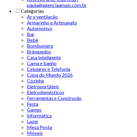
paula@agenciaamais.com.br
Categorias
Ar e ventilação
Armarinho e Artesanato
Automotivo
Bar
Bebê
Bomboniere
Brinquedos
Casa Inteligente
Cama e banho
Celulares e Telefonia
Copa do Mundo 2026
Cozinha
Eletroportáteis
Eletrodomésticos
Ferramentas e Construção
Festa
Games
Informática
Lazer
Mesa Posta
Móveis