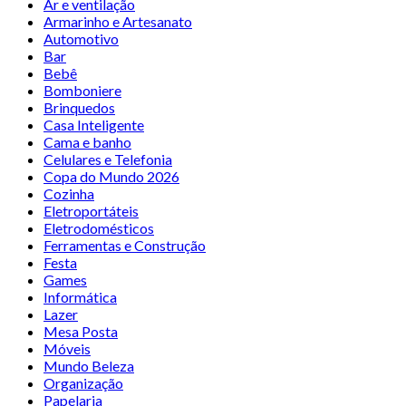
Ar e ventilação
Armarinho e Artesanato
Automotivo
Bar
Bebê
Bomboniere
Brinquedos
Casa Inteligente
Cama e banho
Celulares e Telefonia
Copa do Mundo 2026
Cozinha
Eletroportáteis
Eletrodomésticos
Ferramentas e Construção
Festa
Games
Informática
Lazer
Mesa Posta
Móveis
Mundo Beleza
Organização
Papelaria