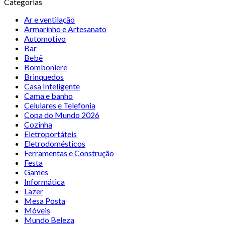
Categorias
Ar e ventilação
Armarinho e Artesanato
Automotivo
Bar
Bebê
Bomboniere
Brinquedos
Casa Inteligente
Cama e banho
Celulares e Telefonia
Copa do Mundo 2026
Cozinha
Eletroportáteis
Eletrodomésticos
Ferramentas e Construção
Festa
Games
Informática
Lazer
Mesa Posta
Móveis
Mundo Beleza