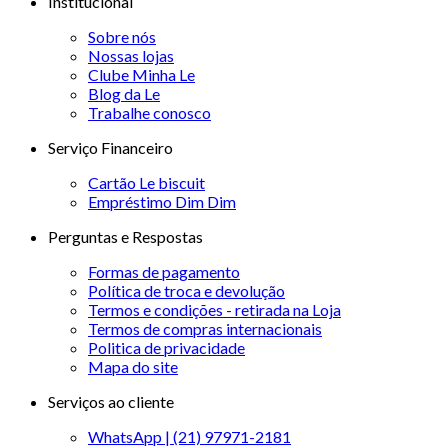
Institucional
Sobre nós
Nossas lojas
Clube Minha Le
Blog da Le
Trabalhe conosco
Serviço Financeiro
Cartão Le biscuit
Empréstimo Dim Dim
Perguntas e Respostas
Formas de pagamento
Política de troca e devolução
Termos e condições - retirada na Loja
Termos de compras internacionais
Politica de privacidade
Mapa do site
Serviços ao cliente
WhatsApp | (21) 97971-2181