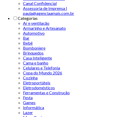
Canal Confidencial
Assessoria de Imprensa |
paula@agenciaamais.com.br
Categorias
Ar e ventilação
Armarinho e Artesanato
Automotivo
Bar
Bebê
Bomboniere
Brinquedos
Casa Inteligente
Cama e banho
Celulares e Telefonia
Copa do Mundo 2026
Cozinha
Eletroportáteis
Eletrodomésticos
Ferramentas e Construção
Festa
Games
Informática
Lazer