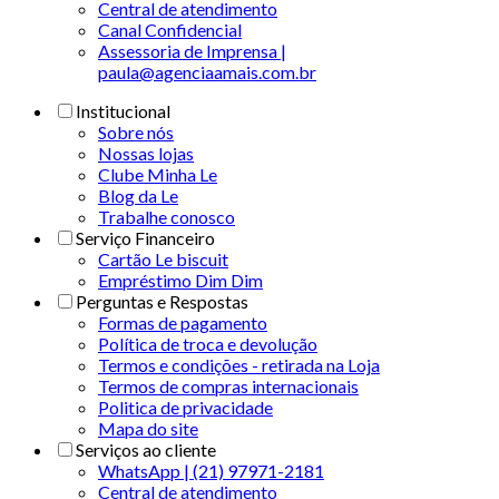
Central de atendimento
Canal Confidencial
Assessoria de Imprensa |
paula@agenciaamais.com.br
Institucional
Sobre nós
Nossas lojas
Clube Minha Le
Blog da Le
Trabalhe conosco
Serviço Financeiro
Cartão Le biscuit
Empréstimo Dim Dim
Perguntas e Respostas
Formas de pagamento
Política de troca e devolução
Termos e condições - retirada na Loja
Termos de compras internacionais
Politica de privacidade
Mapa do site
Serviços ao cliente
WhatsApp | (21) 97971-2181
Central de atendimento