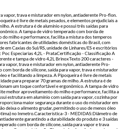
a vapor, trava e misturador em nylon, antiaderente Pro-flon.
oqueira é livre de metais pesados, e elementos prejudiciais a
lho. A estrutura é de alumínio e possui três saídas para
rgonômico. A tampa de vidro temperado com borda de
o do milho e performance, facilita a mistura dos temperos
ores fabricantes de utilidades domésticas do Brasil, com
e em Caxias do Sul/RS, unidade de Linhares/ES e escritórios
 Poc Especiarias 4,2L - PrataCertificação - Classificação A
ente e tampa de vidro 4,2L BrinoxTexto 200 caracteres -
ara vapor, trava e misturador em nylon, antiaderente Pro-
o com borda de silicone, saída para vapor, trava e misturador
eo e facilitando a limpeza. A Pipoqueira é livre de metais
cidade para preparar 70 gramas de milho. A estrutura é de
rcionam um toque confortável e ergonômico. A tampa de vidro
ite melhor aproveitamento do milho e performance, facilita a
sui estrutura em alumínio com saída para vapor, cozinha por
 proporciona maior segurança durante o uso do misturador em
não deixa o alimento grudar, permitindo o uso de menos óleo
 A (ótima) no Inmetro.Característica-3 - MEDIDAS:Diâmetro de
ntiaderente garantindo a durabilidade do produto e 3 saídas
perado com borda de silicone, saída para vapor e trava