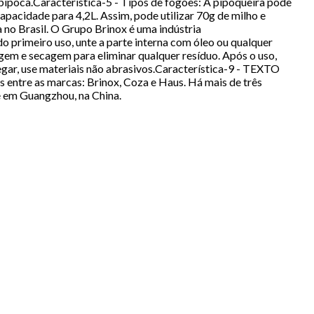
pipoca.Característica-5 - Tipos de fogões: A pipoqueira pode
pacidade para 4,2L. Assim, pode utilizar 70g de milho e
 no Brasil. O Grupo Brinox é uma indústria
o primeiro uso, unte a parte interna com óleo ou qualquer
agem e secagem para eliminar qualquer resíduo. Após o uso,
egar, use materiais não abrasivos.Característica-9 - TEXTO
entre as marcas: Brinox, Coza e Haus. Há mais de três
 e em Guangzhou, na China.