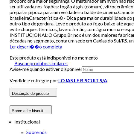
proporciona maior segurança. O misturador em nylon não risc
ser utilizada nos fogões: fogão à gás (comum), vitrocerâmico
preparar pipoca para um verdadeiro balde de cinema.Caracterí
brasileiraCaracterística-8 - Dica para maior durabilidade do
outro tipo de gordura. Leve o produto ao fogo baixo até aque
evite choques térmicos, lave-o à mão, com água morna e espo
INSTITUCIONAL:O Grupo Brinox é um dos maiores fabricantes 
décadas no segmento, conta um sede em Caxias do Sul/RS, unid
Ler descri��o completa
Este produto está indisponivel no momento
Buscar produtos similares
Avise-me quando estiver disponivel
Vendido e entregue por:
LOJAS LE BISCUIT S/A
Descrição do produto
Sobre a Le biscuit
Institucional
Sobre nós