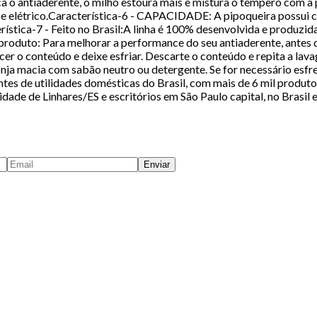
a o antiaderente, o milho estoura mais e mistura o tempero com a 
 e elétrico.Característica-6 - CAPACIDADE: A pipoqueira possui ca
stica-7 - Feito no Brasil:A linha é 100% desenvolvida e produzida
 produto: Para melhorar a performance do seu antiaderente, antes d
cer o conteúdo e deixe esfriar. Descarte o conteúdo e repita a lav
nja macia com sabão neutro ou detergente. Se for necessário esfr
de utilidades domésticas do Brasil, com mais de 6 mil produtos 
ade de Linhares/ES e escritórios em São Paulo capital, no Brasil
Enviar