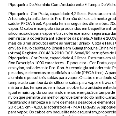
Pipoqueira De Alumínio Com Antiaderente E Tampa De Vidro C
Pipoqueira - Cor Prata, capacidade 4,2 litros. Estrutura em a
A tecnologia antiaderente Pro-flon não deixa o alimento gruda
saúde (PFOA free). A panela tem as seguintes dimensões: 20cm 
vapor. O cabo e manípulo são produzidos em baquelite anti
silicone, saída para vapor e trava oferece maior segurança d
sem riscar a cobertura antiaderente da panela. A linha é 100
mais de 3 mil produtos entre as marcas: Brinox, Coza e Haus
em São Paulo capital, no Brasil e em Guangzhou, na China.Mat
(ótima) Registro-001463/2018 OCP-Senai/RSInstruções de Us
Pipoqueira - Cor Prata, capacidade 4,2 litros. Estrutura em a
flon.Descrição 1000 caracteres - Pipoqueira - Cor Prata, capa
em nylon, antiaderente Pro-flon. A tecnologia antiaderente Pr
pesados, e elementos prejudiciais a saúde (PFOA free). A pan
alumínio e possui três saídas para vapor. O cabo e manípulo
temperado com borda de silicone, saída para vapor e trava o
mistura dos temperos sem riscar a cobertura antiaderente da
igual e mais rápido consumindo menos energia. Sua tampa de 
nylon que permite um melhor aproveitamento do milho.Caracter
facilitando a limpeza e é livre de metais pesados, e element
20 x 14,5 cm - 4,2LCaracterística-4 - MATERIAIS: A pipoquei
para vapor. Os cabos em baquelite não esquentam, proporcio