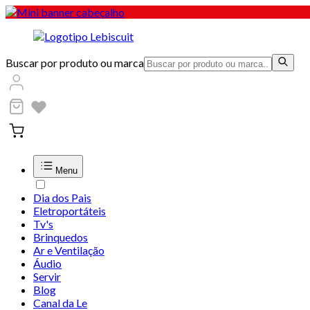
Buscar por produto ou marca
Menu
Dia dos Pais
Eletroportáteis
Tv's
Brinquedos
Ar e Ventilação
Áudio
Servir
Blog
Canal da Le