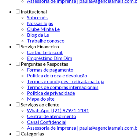
Assessoria de Imprensa | paula@agenciaamais.com.
Institucional
Sobre nós
Nossas lojas
Clube Minha Le
Blog da Le
Trabalhe conosco
Serviço Financeiro
Cartão Le biscuit
Empréstimo Dim Dim
Perguntas e Respostas
Formas de pagamento
Política de troca e devolução
Termos e condições - retirada na Loja
Termos de compras internacionais
Politica de privacidade
Mapa do site
Serviços ao cliente
WhatsApp | (21) 97971-2181
Central de atendimento
Canal Confidencial
Assessoria de Imprensa | paula@agenciaamais.com.
Categorias