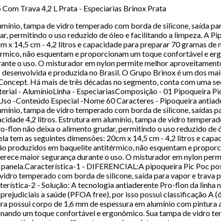
om Trava 4,2 L Prata - Especiarias Brinox Prata
lumínio, tampa de vidro temperado com borda de silicone, saída par
r, permitindo o uso reduzido de óleo e facilitando a limpeza. A Pip
x 14,5 cm - 4,2 litros e capacidade para preparar 70 gramas de mi
térmico, não esquentam e proporcionam um toque confortável e e
urante o uso. O misturador em nylon permite melhor aproveitament
% desenvolvida e produzida no Brasil. O Grupo Brinox é um dos mai
 Concept. Há mais de três décadas no segmento, conta com uma sed
erial - AlumínioLinha - EspeciariasComposição - 01 Pipoqueira Pic
o -Conteúdo Especial -Nome 60 Caracteres - Pipoqueira antiader
lumínio, tampa de vidro temperado com borda de silicone, saídas p
cidade 4,2 litros. Estrutura em alumínio, tampa de vidro temperad
o-flon não deixa o alimento grudar, permitindo o uso reduzido de ól
ela tem as seguintes dimensões: 20cm x 14,5 cm - 4,2 litros e capa
 são produzidos em baquelite antitérmico, não esquentam e propo
ferece maior segurança durante o uso. O misturador em nylon perm
 panela.Característica-1 - DIFERENCIAL:A pipoqueira Pic Poc pos
vidro temperado com borda de silicone, saída para vapor e trava
ística-2 - Solução: A tecnologia antiaderente Pro-flon da linha 
os prejudiciais a saúde (PFOA free), por isso possui classificação
ra possui corpo de 1,6 mm de espessura em alumínio com pintura a
nando um toque confortável e ergonômico. Sua tampa de vidro tem