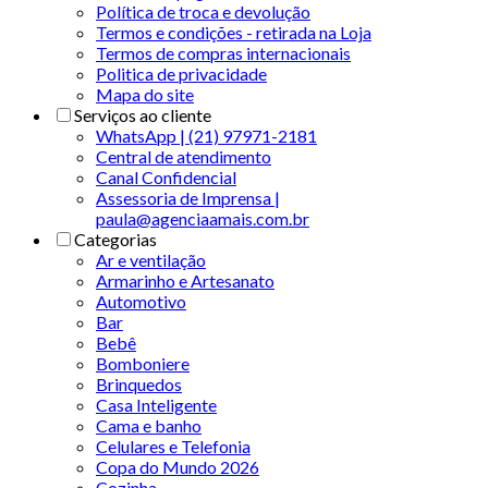
Política de troca e devolução
Termos e condições - retirada na Loja
Termos de compras internacionais
Politica de privacidade
Mapa do site
Serviços ao cliente
WhatsApp | (21) 97971-2181
Central de atendimento
Canal Confidencial
Assessoria de Imprensa |
paula@agenciaamais.com.br
Categorias
Ar e ventilação
Armarinho e Artesanato
Automotivo
Bar
Bebê
Bomboniere
Brinquedos
Casa Inteligente
Cama e banho
Celulares e Telefonia
Copa do Mundo 2026
Cozinha