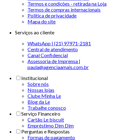
Termos e condições - retirada na Loja
Termos de compras internacionais
Politica de privacidade
Mapa do site
Serviços ao cliente
WhatsApp | (21) 97971-2181
Central de atendimento
Canal Confidencial
Assessoria de Imprensa |
paula@agenciaamais.com.br
Institucional
Sobre nós
Nossas lojas
Clube Minha Le
Blog da Le
Trabalhe conosco
Serviço Financeiro
Cartão Le biscuit
Empréstimo Dim Dim
Perguntas e Respostas
Formas de pagamento