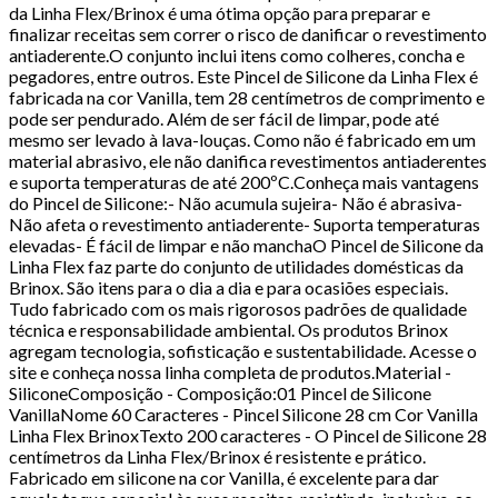
da Linha Flex/Brinox é uma ótima opção para preparar e
finalizar receitas sem correr o risco de danificar o revestimento
antiaderente.O conjunto inclui itens como colheres, concha e
pegadores, entre outros. Este Pincel de Silicone da Linha Flex é
fabricada na cor Vanilla, tem 28 centímetros de comprimento e
pode ser pendurado. Além de ser fácil de limpar, pode até
mesmo ser levado à lava-louças. Como não é fabricado em um
material abrasivo, ele não danifica revestimentos antiaderentes
e suporta temperaturas de até 200ºC.Conheça mais vantagens
do Pincel de Silicone:- Não acumula sujeira- Não é abrasiva-
Não afeta o revestimento antiaderente- Suporta temperaturas
elevadas- É fácil de limpar e não manchaO Pincel de Silicone da
Linha Flex faz parte do conjunto de utilidades domésticas da
Brinox. São itens para o dia a dia e para ocasiões especiais.
Tudo fabricado com os mais rigorosos padrões de qualidade
técnica e responsabilidade ambiental. Os produtos Brinox
agregam tecnologia, sofisticação e sustentabilidade. Acesse o
site e conheça nossa linha completa de produtos.Material -
SiliconeComposição - Composição:01 Pincel de Silicone
VanillaNome 60 Caracteres - Pincel Silicone 28 cm Cor Vanilla
Linha Flex BrinoxTexto 200 caracteres - O Pincel de Silicone 28
centímetros da Linha Flex/Brinox é resistente e prático.
Fabricado em silicone na cor Vanilla, é excelente para dar