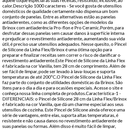
aquele toque especial às suas receitas, resistindo, inclusive, ao
calor.Descrição 1000 caracteres - Se você gosta de utensílios
domésticos de qualidade certamente não dispensa um bom
conjunto de panelas. Entre as alternativas estão as panelas
antiaderentes, como as diferentes opções de modelos da
Brinox com antiaderência Pro-flon e Pro Ceramic.Porém, para
desfrutar dessas panelas sem causar danos à superfície interna
e prejudicar o revestimento antiaderente, aumentando sua vida
útil, é preciso usar utensílios adequados. Nesse quesito, o Pincel
de Silicone da Linha Flex/Brinox é uma ótima opção para
preparar e finalizar receitas sem correr o risco de danificar o
revestimento antiaderente.Este Pincel de Silicone da Linha Flex
é fabricada na cor Vanilla, tem 28 cm de comprimento. Além de
ser fácil de limpar, pode ser levado à lava-louças e suporta
temperaturas de até 200ºC.O Pincel de Silicone da Linha Flex
faz parte do conjunto de utilidades domésticas da Brinox. São
itens para o dia a dia e para ocasiões especiais. Acesse o site e
conheça nossa linha completa de produtos.Característica-1 -
DIFERENCIAIS: o Pincel de Silicone 28 cm da Linha Flex/Brinox
é fabricado na cor Vanilla, que dá um charme especial aos seus
utensílios de cozinha. Este Pincel de Silicone ainda oferece uma
série de vantagens, entre elas, suporta altas temperaturas, é
resistente e não causa danos no revestimento antiaderente de
suas panelas ou formas. Além disso é muito fácil de limpar,