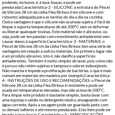
podendo, inclusive, ir à lava-louças, e pode ser
pendurada.Característica-2 - SILICONE: a estrutura do Pincel
de Silicone 28 cm da Linha Flex/Brinox é em silicone e com
robustez adequada para as tarefas do dia a dia na cozinha.
Outra vantagem é que o silicone não acumula sujeira, é fácil de
limpar e suporta temperaturas de até 200ºC sem se deformar
ou liberar quaisquer toxinas. Este material não é abrasivo, ou
seja, pode ser em panelas com revestimento antiaderente sem
causar danos à superfície.Característica-3 - MATERIAIS: o
Pincel de Silicone 28 cm da Linha Flex/Brinox tem uma série de
vantagens em relação a outros materiais. Em primeiro lugar não
é um produto abrasivo, isto é, não danifica superfícies
antiaderentes. Também é muito simples de lavar, pois como não
é poroso não retém sujeiras e tampouco odores indesejáveis.
Não mancha e impede a proliferação de bactérias, o que é mais
comum em materiais em madeira, por exemplo.Característica-
4 - INSTRUÇÕES DE USO E RECOMENDAÇÕES: o Pincel de
Silicone 28 cm da Linha Flex/Brinox é resistente e pode ser
usada em temperaturas elevadas, mas não acima de 200ºC.
Para limpar este produto é bastante simples, basta lavar com
uma esponja e sabão ou detergente neutro, enxaguando com
água corrente. Após a secagem pode ser guardado junto com
os demais talheres e até mesmo pendurado. Este item pode ser
levado à lava-louças.Característica-5 - ESPECIFICAÇÕES