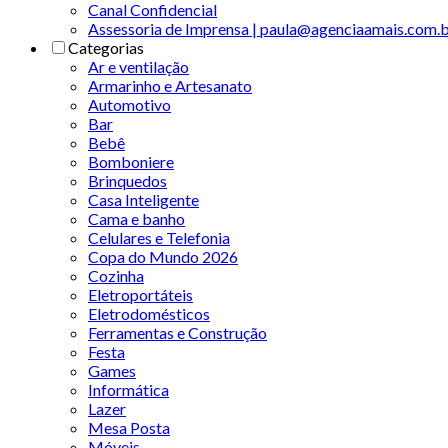
Canal Confidencial
Assessoria de Imprensa | paula@agenciaamais.com.
Categorias
Ar e ventilação
Armarinho e Artesanato
Automotivo
Bar
Bebê
Bomboniere
Brinquedos
Casa Inteligente
Cama e banho
Celulares e Telefonia
Copa do Mundo 2026
Cozinha
Eletroportáteis
Eletrodomésticos
Ferramentas e Construção
Festa
Games
Informática
Lazer
Mesa Posta
Móveis