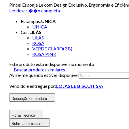
Pincel Esponja Le com Design Exclusivo, Ergonomia e Eficiênc
Ler descri��o completa
Estampas
:
UNICA
UNICA
Cor
:
LILÁS
LILÁS
ROSA
VERDE CLARO(BB)
ROSA PINK
Este produto está indisponivel no momento
Buscar produtos similares
Avise-me quando estiver disponivel
Vendido e entregue por:
LOJAS LE BISCUIT S/A
Descrição do produto
Ficha Técnica
Sobre a Le biscuit