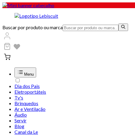
Buscar por produto ou marca
Menu
Dia dos Pais
Eletroportáteis
Tv's
Brinquedos
Ar e Ventilação
Áudio
Servir
Blog
Canal da Le