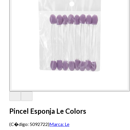
Pincel Esponja Le Colors
(C�digo:
5092722
)
Marca:
Le