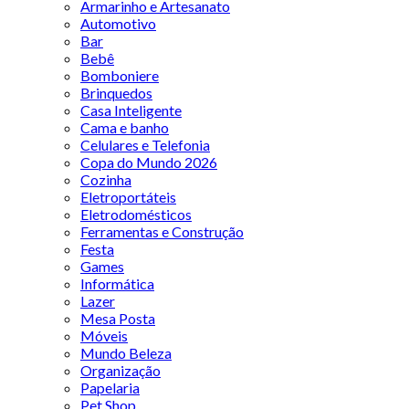
Armarinho e Artesanato
Automotivo
Bar
Bebê
Bomboniere
Brinquedos
Casa Inteligente
Cama e banho
Celulares e Telefonia
Copa do Mundo 2026
Cozinha
Eletroportáteis
Eletrodomésticos
Ferramentas e Construção
Festa
Games
Informática
Lazer
Mesa Posta
Móveis
Mundo Beleza
Organização
Papelaria
Pet Shop