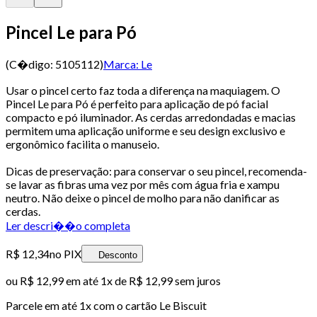
Pincel Le para Pó
(C�digo:
5105112
)
Marca:
Le
Usar o pincel certo faz toda a diferença na maquiagem. O
Pincel Le para Pó é perfeito para aplicação de pó facial
compacto e pó iluminador. As cerdas arredondadas e macias
permitem uma aplicação uniforme e seu design exclusivo e
ergonômico facilita o manuseio.
Dicas de preservação: para conservar o seu pincel, recomenda-
se lavar as fibras uma vez por mês com água fria e xampu
neutro. Não deixe o pincel de molho para não danificar as
cerdas.
Ler descri��o completa
R$ 12,34
no PIX
Desconto
ou
R$ 12,99
em até 1x de
R$ 12,99
sem juros
Parcele em até
1
x com o cartão
Le Biscuit