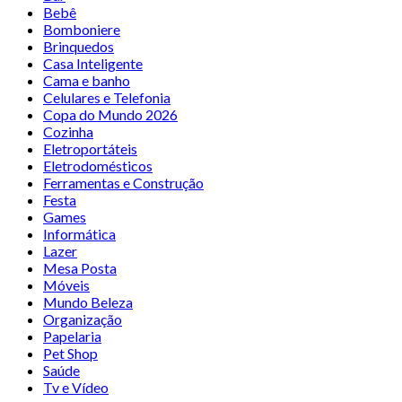
Bebê
Bomboniere
Brinquedos
Casa Inteligente
Cama e banho
Celulares e Telefonia
Copa do Mundo 2026
Cozinha
Eletroportáteis
Eletrodomésticos
Ferramentas e Construção
Festa
Games
Informática
Lazer
Mesa Posta
Móveis
Mundo Beleza
Organização
Papelaria
Pet Shop
Saúde
Tv e Vídeo