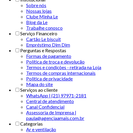
Sobre nós
Nossas lojas
Clube Minha Le
Blog da Le
Trabalhe conosco
Serviço Financeiro
Cartão Le biscuit
Empréstimo Dim Dim
Perguntas e Respostas
Formas de pagamento
Política de troca e devolução
Termos e condições - retirada na Loja
Termos de compras internacionais
Politica de privacidade
Mapa do site
Serviços ao cliente
WhatsApp | (21) 97971-2181
Central de atendimento
Canal Confidencial
Assessoria de Imprensa |
paula@agenciaamais.com.br
Categorias
Ar e ventilação