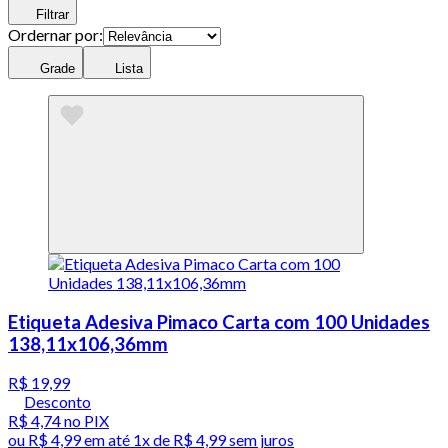
Filtrar
Ordernar por:
Grade
Lista
Etiqueta Adesiva Pimaco Carta com 100 Unidades
138,11x106,36mm
R$ 19,99
Desconto
R$ 4,74
no PIX
ou
R$ 4,99
em até 1x de
R$ 4,99
sem juros