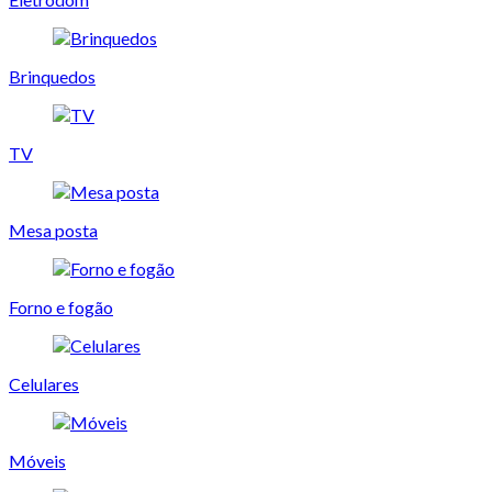
Brinquedos
TV
Mesa posta
Forno e fogão
Celulares
Móveis