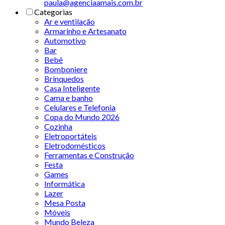
paula@agenciaamais.com.br
Categorias
Ar e ventilação
Armarinho e Artesanato
Automotivo
Bar
Bebê
Bomboniere
Brinquedos
Casa Inteligente
Cama e banho
Celulares e Telefonia
Copa do Mundo 2026
Cozinha
Eletroportáteis
Eletrodomésticos
Ferramentas e Construção
Festa
Games
Informática
Lazer
Mesa Posta
Móveis
Mundo Beleza