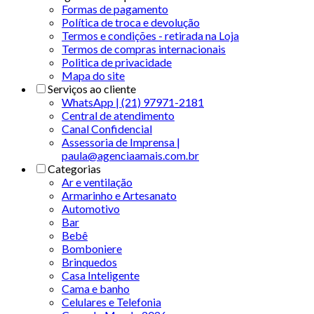
Formas de pagamento
Política de troca e devolução
Termos e condições - retirada na Loja
Termos de compras internacionais
Politica de privacidade
Mapa do site
Serviços ao cliente
WhatsApp | (21) 97971-2181
Central de atendimento
Canal Confidencial
Assessoria de Imprensa |
paula@agenciaamais.com.br
Categorias
Ar e ventilação
Armarinho e Artesanato
Automotivo
Bar
Bebê
Bomboniere
Brinquedos
Casa Inteligente
Cama e banho
Celulares e Telefonia