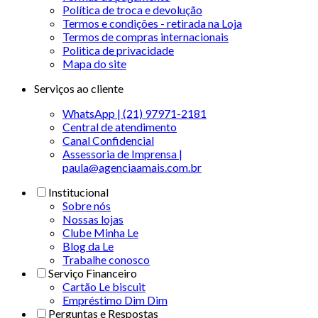
Política de troca e devolução
Termos e condições - retirada na Loja
Termos de compras internacionais
Politica de privacidade
Mapa do site
Serviços ao cliente
WhatsApp | (21) 97971-2181
Central de atendimento
Canal Confidencial
Assessoria de Imprensa |
paula@agenciaamais.com.br
Institucional
Sobre nós
Nossas lojas
Clube Minha Le
Blog da Le
Trabalhe conosco
Serviço Financeiro
Cartão Le biscuit
Empréstimo Dim Dim
Perguntas e Respostas