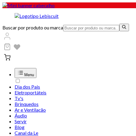
Buscar por produto ou marca
Menu
Dia dos Pais
Eletroportáteis
Tv's
Brinquedos
Ar e Ventilação
Áudio
Servir
Blog
Canal da Le