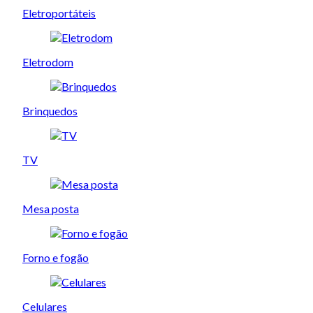
Eletroportáteis
Eletrodom
Brinquedos
TV
Mesa posta
Forno e fogão
Celulares