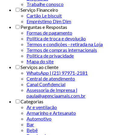
Trabalhe conosco
Serviço Financeiro
Cartão Le biscuit
Empréstimo Dim Dim
Perguntas e Respostas
Formas de pagamento
Política de troca e devolução
Termos e condições - retirada na Loja
Termos de compras internacionais
Politica de privacidade
Mapa do site
Serviços ao cliente
WhatsApp | (21) 97971-2181
Central de atendimento
Canal Confidencial
Assessoria de Imprensa |
paula@agenciaamais.com.br
Categorias
Ar e ventilação
Armarinho e Artesanato
Automotivo
Bar
Bebê