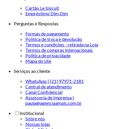
Cartão Le biscuit
Empréstimo Dim Dim
Perguntas e Respostas
Formas de pagamento
Política de troca e devolução
Termos e condições - retirada na Loja
Termos de compras internacionais
Politica de privacidade
Mapa do site
Serviços ao cliente
WhatsApp | (21) 97971-2181
Central de atendimento
Canal Confidencial
Assessoria de Imprensa |
paula@agenciaamais.com.br
Institucional
Sobre nós
Nossas lojas