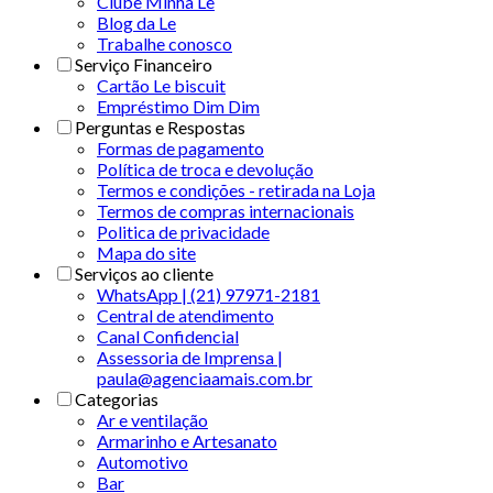
Clube Minha Le
Blog da Le
Trabalhe conosco
Serviço Financeiro
Cartão Le biscuit
Empréstimo Dim Dim
Perguntas e Respostas
Formas de pagamento
Política de troca e devolução
Termos e condições - retirada na Loja
Termos de compras internacionais
Politica de privacidade
Mapa do site
Serviços ao cliente
WhatsApp | (21) 97971-2181
Central de atendimento
Canal Confidencial
Assessoria de Imprensa |
paula@agenciaamais.com.br
Categorias
Ar e ventilação
Armarinho e Artesanato
Automotivo
Bar