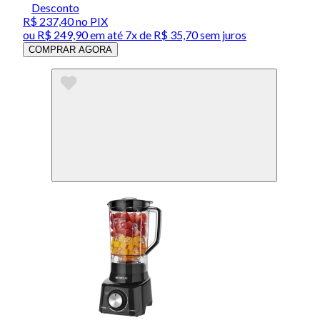
Desconto
R$ 237,40
no PIX
ou
R$ 249,90
em até
7x de R$ 35,70 sem juros
COMPRAR AGORA