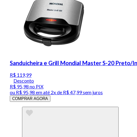
Sanduicheira e Grill Mondial Master S-20 Preto/
R$ 119,99
Desconto
R$ 95,98
no PIX
ou
R$ 95,98
em até
2x de R$ 47,99 sem juros
COMPRAR AGORA