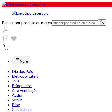
Buscar por produto ou marca
Menu
Dia dos Pais
Eletroportáteis
Tv's
Brinquedos
Ar e Ventilação
Áudio
Servir
Blog
Canal da Le