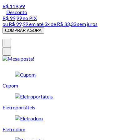
R$ 119,99
Desconto
R$ 99,99
no PIX
ou
R$ 99,99
em até
3x de R$ 33,33 sem juros
COMPRAR AGORA
Cupom
Eletroportáteis
Eletrodom