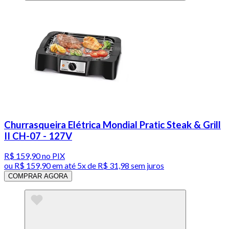
Churrasqueira Elétrica Mondial Pratic Steak & Grill
II CH-07 - 127V
R$ 159,90
no PIX
ou
R$ 159,90
em até
5x de R$ 31,98 sem juros
COMPRAR AGORA