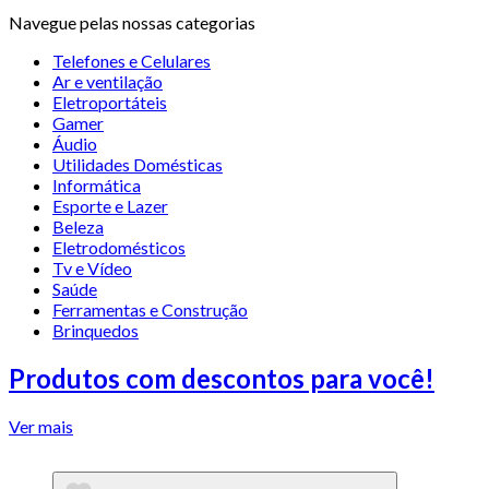
Navegue pelas nossas categorias
Telefones e Celulares
Ar e ventilação
Eletroportáteis
Gamer
Áudio
Utilidades Domésticas
Informática
Esporte e Lazer
Beleza
Eletrodomésticos
Tv e Vídeo
Saúde
Ferramentas e Construção
Brinquedos
Produtos com descontos para você!
Ver mais