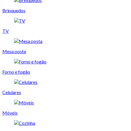
Brinquedos
TV
Mesa posta
Forno e fogão
Celulares
Móveis