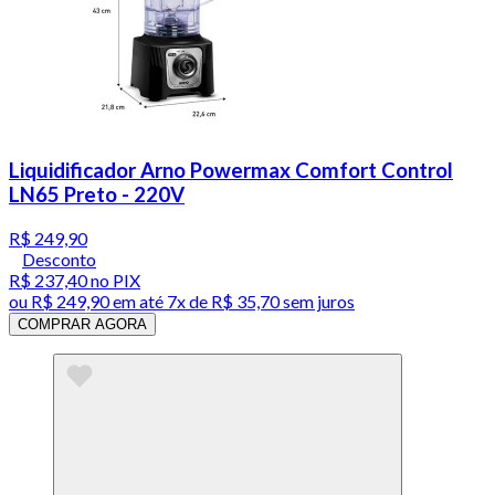
Liquidificador Arno Powermax Comfort Control
LN65 Preto - 220V
R$ 249,90
Desconto
R$ 237,40
no PIX
ou
R$ 249,90
em até
7x de R$ 35,70 sem juros
COMPRAR AGORA