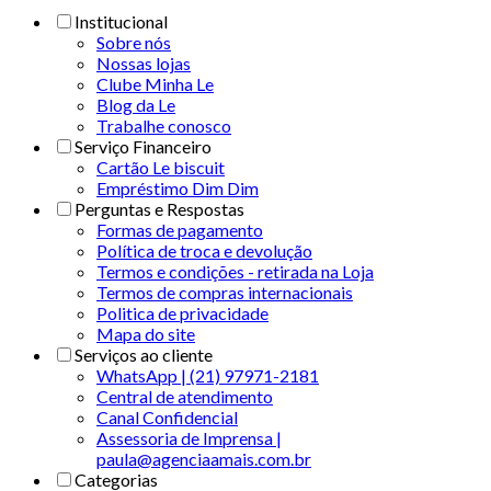
Institucional
Sobre nós
Nossas lojas
Clube Minha Le
Blog da Le
Trabalhe conosco
Serviço Financeiro
Cartão Le biscuit
Empréstimo Dim Dim
Perguntas e Respostas
Formas de pagamento
Política de troca e devolução
Termos e condições - retirada na Loja
Termos de compras internacionais
Politica de privacidade
Mapa do site
Serviços ao cliente
WhatsApp | (21) 97971-2181
Central de atendimento
Canal Confidencial
Assessoria de Imprensa |
paula@agenciaamais.com.br
Categorias