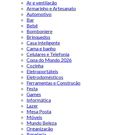
Ar e ventilação
Armarinho e Artesanato
Automotivo
Bar
Bebê
Bomboniere
Brinquedos
Casa Inteligente
Cama e banho
Celulares e Telefonia
Copa do Mundo 2026
Cozinha
Eletroportáteis
Eletrodomésticos
Ferramentas e Construção
Festa
Games
Informática
Lazer
Mesa Posta
Móveis
Mundo Beleza
Organização
Papelaria