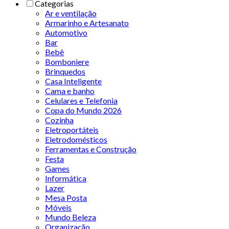
Categorias
Ar e ventilação
Armarinho e Artesanato
Automotivo
Bar
Bebê
Bomboniere
Brinquedos
Casa Inteligente
Cama e banho
Celulares e Telefonia
Copa do Mundo 2026
Cozinha
Eletroportáteis
Eletrodomésticos
Ferramentas e Construção
Festa
Games
Informática
Lazer
Mesa Posta
Móveis
Mundo Beleza
Organização