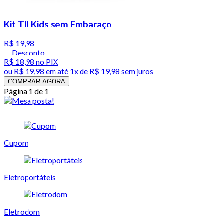
Kit Tll Kids sem Embaraço
R$ 19,98
Desconto
R$ 18,98
no PIX
ou
R$ 19,98
em até 1x de
R$ 19,98
sem juros
COMPRAR AGORA
Página 1 de 1
Cupom
Eletroportáteis
Eletrodom