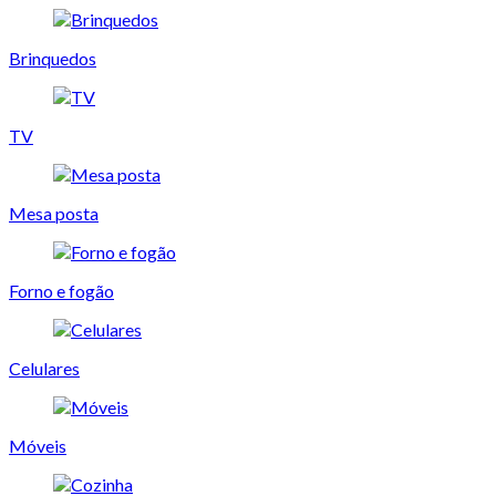
Brinquedos
TV
Mesa posta
Forno e fogão
Celulares
Móveis