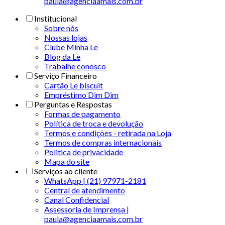
paula@agenciaamais.com.br
Institucional
Sobre nós
Nossas lojas
Clube Minha Le
Blog da Le
Trabalhe conosco
Serviço Financeiro
Cartão Le biscuit
Empréstimo Dim Dim
Perguntas e Respostas
Formas de pagamento
Política de troca e devolução
Termos e condições - retirada na Loja
Termos de compras internacionais
Politica de privacidade
Mapa do site
Serviços ao cliente
WhatsApp | (21) 97971-2181
Central de atendimento
Canal Confidencial
Assessoria de Imprensa |
paula@agenciaamais.com.br