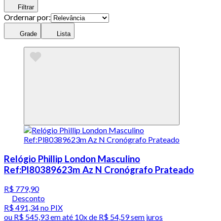
Filtrar
Ordernar por:
Grade
Lista
Relógio Phillip London Masculino
Ref:Pl80389623m Az N Cronógrafo Prateado
R$ 779,90
Desconto
R$ 491,34
no PIX
ou
R$ 545,93
em até
10x de R$ 54,59 sem juros