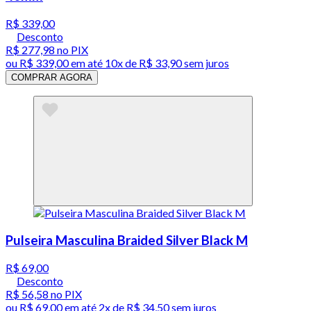
R$ 339,00
Desconto
R$ 277,98
no PIX
ou
R$ 339,00
em até
10x de R$ 33,90 sem juros
COMPRAR AGORA
Pulseira Masculina Braided Silver Black M
R$ 69,00
Desconto
R$ 56,58
no PIX
ou
R$ 69,00
em até
2x de R$ 34,50 sem juros