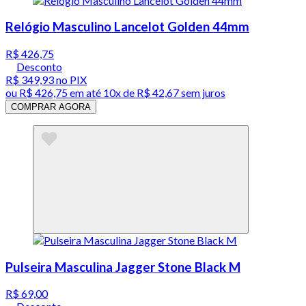
Relógio Masculino Lancelot Golden 44mm
R$ 426,75
Desconto
R$ 349,93
no PIX
ou
R$ 426,75
em até
10x de R$ 42,67 sem juros
COMPRAR AGORA
Pulseira Masculina Jagger Stone Black M
R$ 69,00