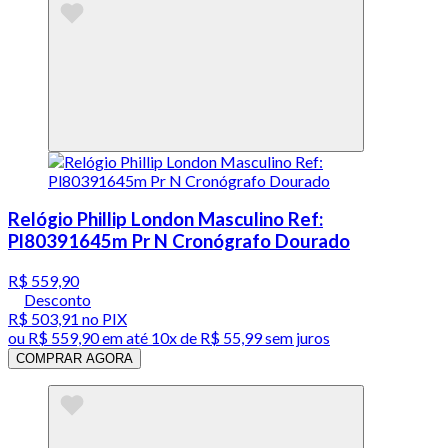
Relógio Phillip London Masculino Ref:
Pl80391645m Pr N Cronógrafo Dourado
R$ 559,90
Desconto
R$ 503,91
no PIX
ou
R$ 559,90
em até
10x de R$ 55,99 sem juros
COMPRAR AGORA