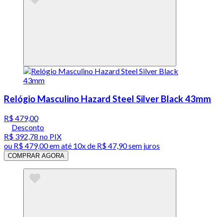
Relógio Masculino Hazard Steel Silver Black 43mm
R$ 479,00
Desconto
R$ 392,78
no PIX
ou
R$ 479,00
em até
10x de R$ 47,90 sem juros
COMPRAR AGORA