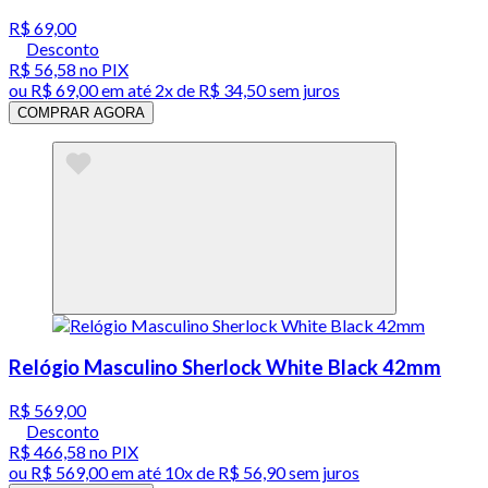
R$ 69,00
Desconto
R$ 56,58
no PIX
ou
R$ 69,00
em até
2x de R$ 34,50 sem juros
COMPRAR AGORA
Relógio Masculino Sherlock White Black 42mm
R$ 569,00
Desconto
R$ 466,58
no PIX
ou
R$ 569,00
em até
10x de R$ 56,90 sem juros