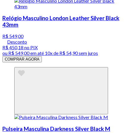
Relógio Masculino London Leather Silver Black
43mm
R$ 549,00
Desconto
R$ 450,18
no PIX
ou
R$ 549,00
em até
10x de R$ 54,90 sem juros
COMPRAR AGORA
Pulseira Masculina Darkness Silver Black M