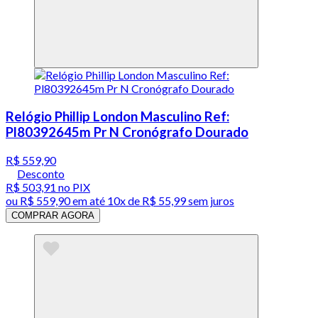
Relógio Phillip London Masculino Ref:
Pl80392645m Pr N Cronógrafo Dourado
R$ 559,90
Desconto
R$ 503,91
no PIX
ou
R$ 559,90
em até
10x de R$ 55,99 sem juros
COMPRAR AGORA