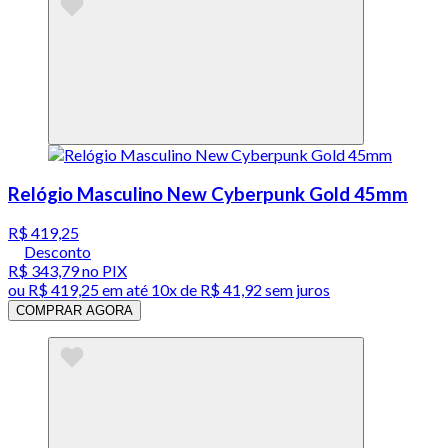
Relógio Masculino New Cyberpunk Gold 45mm
R$ 419,25
Desconto
R$ 343,79
no PIX
ou
R$ 419,25
em até
10x de R$ 41,92 sem juros
COMPRAR AGORA