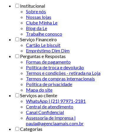
Institucional
Sobre nós
Nossas lojas
Clube Minha Le
Blog da Le
Trabalhe conosco
Serviço Financeiro
Cartão Le biscuit
Empréstimo Dim Dim
Perguntas e Respostas
Formas de pagamento
Política de troca e devolução
Termos e condições - retirada na Loja
Termos de compras internacionais
Politica de privacidade
Mapa do site
Serviços ao cliente
WhatsApp | (21) 97971-2181
Central de atendimento
Canal Confidencial
Assessoria de Imprensa |
paula@agenciaamais.com.br
Categorias