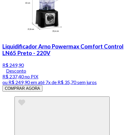
Liquidificador Arno Powermax Comfort Control
LN65 Preto - 220V
R$ 249,90
Desconto
R$ 237,40
no PIX
ou
R$ 249,90
em até
7x de R$ 35,70 sem juros
COMPRAR AGORA