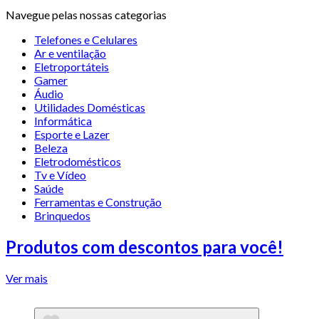
Navegue pelas nossas categorias
Telefones e Celulares
Ar e ventilação
Eletroportáteis
Gamer
Áudio
Utilidades Domésticas
Informática
Esporte e Lazer
Beleza
Eletrodomésticos
Tv e Vídeo
Saúde
Ferramentas e Construção
Brinquedos
Produtos com descontos para você!
Ver mais