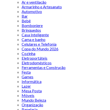
Ar e ventilação
Armarinho e Artesanato
Automotivo
Bar
Bebê
Bomboniere
Brinquedos
Casa Inteligente
Cama e banho
Celulares e Telefonia
Copa do Mundo 2026
Cozinha
Eletroportáteis
Eletrodomésticos
Ferramentas e Construção
Festa
Games
Informática
Lazer
Mesa Posta
Móveis
Mundo Beleza
Organização
Papelaria