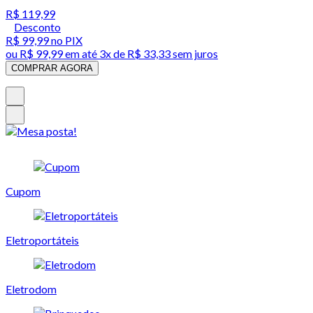
R$ 119,99
Desconto
R$ 99,99
no PIX
ou
R$ 99,99
em até
3x de R$ 33,33 sem juros
COMPRAR AGORA
Cupom
Eletroportáteis
Eletrodom