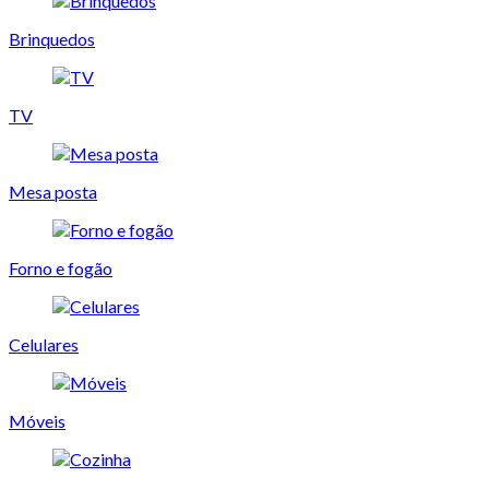
Brinquedos
TV
Mesa posta
Forno e fogão
Celulares
Móveis