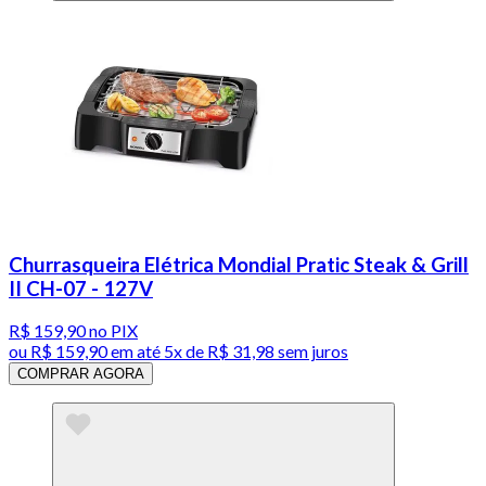
Churrasqueira Elétrica Mondial Pratic Steak & Grill
II CH-07 - 127V
R$ 159,90
no PIX
ou
R$ 159,90
em até
5x de R$ 31,98 sem juros
COMPRAR AGORA