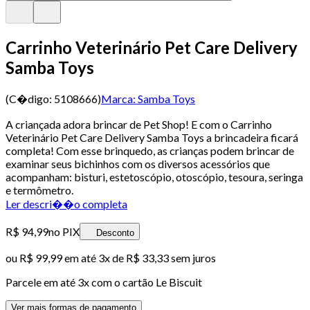
Carrinho Veterinário Pet Care Delivery
Samba Toys
(C�digo:
5108666
)
Marca:
Samba Toys
A criançada adora brincar de Pet Shop! E com o Carrinho
Veterinário Pet Care Delivery Samba Toys a brincadeira ficará
completa! Com esse brinquedo, as crianças podem brincar de
examinar seus bichinhos com os diversos acessórios que
acompanham: bisturi, estetoscópio, otoscópio, tesoura, seringa
e termômetro.
Ler descri��o completa
R$ 94,99
no PIX
Desconto
ou
R$ 99,99
em até
3x de R$ 33,33 sem juros
Parcele em até
3
x com o cartão
Le Biscuit
Ver mais formas de pagamento