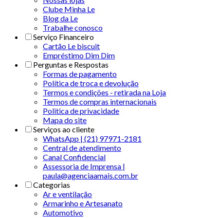
Clube Minha Le
Blog da Le
Trabalhe conosco
Serviço Financeiro
Cartão Le biscuit
Empréstimo Dim Dim
Perguntas e Respostas
Formas de pagamento
Política de troca e devolução
Termos e condições - retirada na Loja
Termos de compras internacionais
Politica de privacidade
Mapa do site
Serviços ao cliente
WhatsApp | (21) 97971-2181
Central de atendimento
Canal Confidencial
Assessoria de Imprensa |
paula@agenciaamais.com.br
Categorias
Ar e ventilação
Armarinho e Artesanato
Automotivo