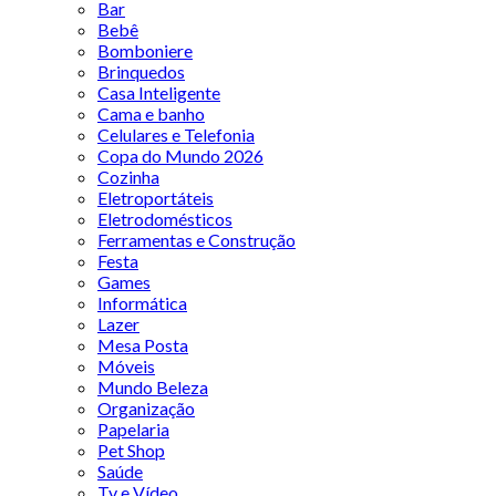
Bar
Bebê
Bomboniere
Brinquedos
Casa Inteligente
Cama e banho
Celulares e Telefonia
Copa do Mundo 2026
Cozinha
Eletroportáteis
Eletrodomésticos
Ferramentas e Construção
Festa
Games
Informática
Lazer
Mesa Posta
Móveis
Mundo Beleza
Organização
Papelaria
Pet Shop
Saúde
Tv e Vídeo