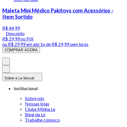
Maleta Mini Médico Pakitoys com Acessórios -
Item Sortido
R$ 44,99
Desconto
R$ 29,99
no PIX
ou
R$ 29,99
em até 1x de
R$ 29,99
sem juros
COMPRAR AGORA
Sobre a Le biscuit
Institucional
Sobre nós
Nossas lojas
Clube Minha Le
Blog da Le
Trabalhe conosco